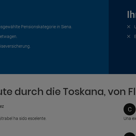
Ih
sgewählte Pensionskategorie in Siena.
etwagen.
iseversicherung.
e durch die Toskana, von F
ez
C
itrabel ha sido escelente.
Una ex