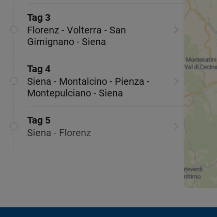
Tag 3
Florenz - Volterra - San
Gimignano - Siena
Tag 4
Siena - Montalcino - Pienza -
Montepulciano - Siena
Tag 5
Siena - Florenz
Tag 6
Florenz - Ausgangsort