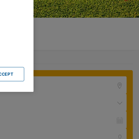
. Store
rtising and
ACCEPT