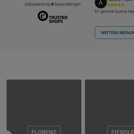
A
Gebaseerd op
8
beoordelingen
En general buena rela
WEITERE MEINU
FLORENZ
FIESOLE