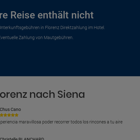
re Reise enthält nicht
Unterkunftsgebühren in Florenz Direktzahlung im Hotel.
Eventuelle Zahlung von Mautgebühren.
lorenz nach Siena
Chus Cano
periencia maravillosa poder recorrer todos los rincones a tu aire
Christelle BLANCHARD