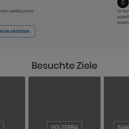
C
ción calidad precio
Un bon
superb
except
NGEN ANZEIGEN
Besuchte Ziele
VOLTERRA
SAN