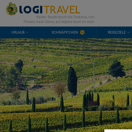
KONTAKT
HÄUFIGE FRAGEN
0298 1909 3897
Italien: Route durch die Toskana, von
Florenz nach Siena, auf eigene faust im auto
URLAUB
SCHNÄPPCHEN
REISEZIELE