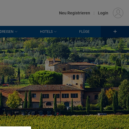
€
Standort
FRANKFURT (FRA)
DE
EUR
Neu Registrieren
|
Login
DREISEN
HOTELS
FLÜGE