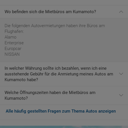
Wo befinden sich die Mietbüros am Kumamoto?
Die folgenden Autovermietungen haben ihre Büros am
Flughafen:
Alamo
Enterprise
Europcar
NISSAN
In welcher Währung sollte ich bezahlen, wenn ich eine
ausstehende Gebühr für die Anmietung meines Autos am
Kumamoto habe?
Welche Öffnungszeiten haben die Mietbüros am
Wenn Sie am Kumamoto ankommend zusätzliche
Kumamoto?
Dienstleistungen erwerben möchten oder eine ausstehende
Gebühr bezahlen müssen, muss dies in der Währung von Japan
erfolgen, nämlich JPY.
Alle häufig gestellten Fragen zum Thema Autos anzeigen
Die gängigsten Zeiten für Mietwagenfirmen an diesem
Flughafen sind:
Sonntag: 07:00-21:00