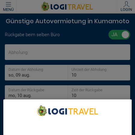
MENÜ
LOGIN
Günstige Autovermietung in Kumamoto
Rückgabe beim selben Büro
Abholung
Datum der Abholung
Uhrzeit der Abholung
Datum der Rückgabe
Zeit der Rückgabe
Alter des Fahrers
30 jahre
We Care About Your Privacy
We and our partners process data to provide:
SUCHEN