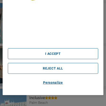
We Care About Your Privacy
JOIA Aruba By Iberostar
We and our partners process data to provide:
Palm Beach
Use precise geolocation data. Actively scan device
characteristics for identification. Store and/or access
information on a device. Personalised advertising and
content, advertising and content measurement, audience
research and services development.
List of Partners (vendors)
Hyatt Place Aruba Airport
I ACCEPT
Oranjestad
REJECT ALL
Personalize
Hotel Riu Palace Aruba - All
Inclusive
Palm Beach