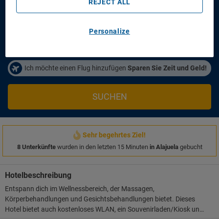
REJECT ALL
Anreisetag
Abreisetag
14/08/2026
16/08/2026
Personalize
Personen/Zimmer
1
Zimmer
,
2
Erwachsene
Ich möchte einen Flug hinzufügen
Sparen Sie Zeit und Geld!
SUCHEN
Sehr begehrtes Ziel!
8 Unterkünfte
wurden in den letzten 15 Minuten
in Alajuela
gebucht
Hotelbeschreibung
Entspann dich im Wellnessbereich, der Massagen,
Körperbehandlungen und Gesichtsbehandlungen bietet. Dieses
Hotel bietet auch kostenloses WLAN, ein Souvenirladen/Kiosk und