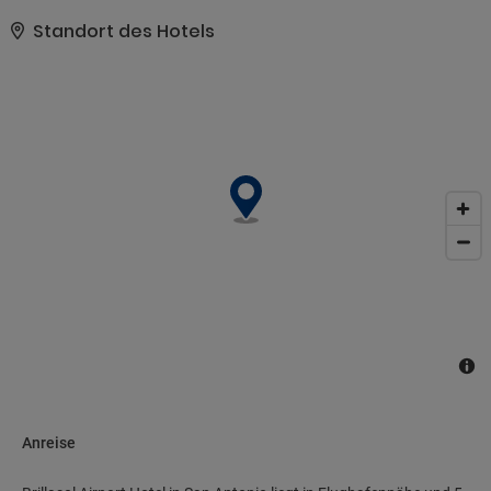
ein Fernseher im öffentlichen Bereich.. Zum Angebot gehören ein
Businesscenter, eine rund um die Uhr besetzte Rezeption und eine
Standort des Hotels
Gepäckaufbewahrung. Wenn du eine Veranstaltung in San
Antonio planst, ist dieses Hotel eine gute Wahl, denn zu den 1722
Quadratfuß (160 Quadratmeter) großen
Veranstaltungsräumlichkeiten zählen ein Konferenzzentrum und
ein Tagungsraum. Der Transfer vom Hotel zum Flughafen (auf
Anfrage) ist kostenlos..
Anreise