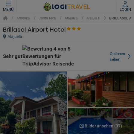
MENÜ
LOGIN
BRILLASOL AI
Amerika
Costa Rica
Alajuela
Alajuela
Brillasol Airport Hotel
Alajuela
Optionen
Sehr gut
sehen
Bilder ansehen (37)