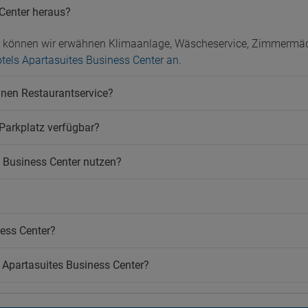
Wäscherei
erservice
Center heraus?
Zimmerservice
ustiere
Öffentliches Bad
n können wir erwähnen Klimaanlage, Wäscheservice, Zimmermä
ere erlaubt
otels Apartasuites Business Center an
.
inen Restaurantservice?
 Parkplatz verfügbar?
 Business Center nutzen?
ess Center?
l Apartasuites Business Center?