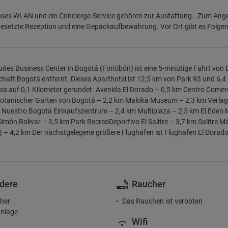
ses WLAN und ein Concierge-Service gehören zur Austattung.. Zum Angebo
besetzte Rezeption und eine Gepäckaufbewahrung. Vor Ort gibt es Folgend
ites Business Center in Bogotá (Fontibón) ist eine 5-minütige Fahrt von
haft Bogotá entfernt. Dieses Aparthotel ist 12,5 km von Park 93 und 6,4
is auf 0,1 Kilometer gerundet. Avenida El Dorado – 0,5 km Centro Comer
otanischer Garten von Bogotá – 2,2 km Maloka Museum – 2,3 km Verlag
 Nuestro Bogotá Einkaufszentrum – 2,4 km Multiplaza – 2,5 km El Eden 
imón Bolivar – 3,5 km Park RecreoDeportivo El Salitre – 3,7 km Salitre
a) – 4,2 km Der nächstgelegene größere Flughafen ist Flughafen El Dorado 
dere
Raucher
her
Das Rauchen ist verboten
nlage
Wifi