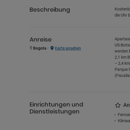
Beschreibung
Kostenlo
die Uhr 
Anreise
Apartasu
US-Botsc
Bogota
-
Karte ansehen
werden b
2,1 km B
– 2,4 km
Parque S
(Fiscalí
Einrichtungen und
An
Dienstleistungen
Fernse
Klimaa