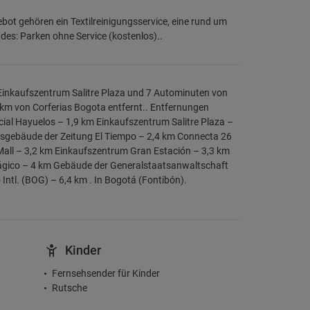
t gehören ein Textilreinigungsservice, eine rund um
es: Parken ohne Service (kostenlos)..
 Einkaufszentrum Salitre Plaza und 7 Autominuten von
 km von Corferias Bogota entfernt.. Entfernungen
cial Hayuelos – 1,9 km Einkaufszentrum Salitre Plaza –
sgebäude der Zeitung El Tiempo – 2,4 km Connecta 26
Mall – 3,2 km Einkaufszentrum Gran Estación – 3,3 km
 Mágico – 4 km Gebäude der Generalstaatsanwaltschaft
Intl. (BOG) – 6,4 km . In Bogotá (Fontibón).
Kinder
Fernsehsender für Kinder
Rutsche