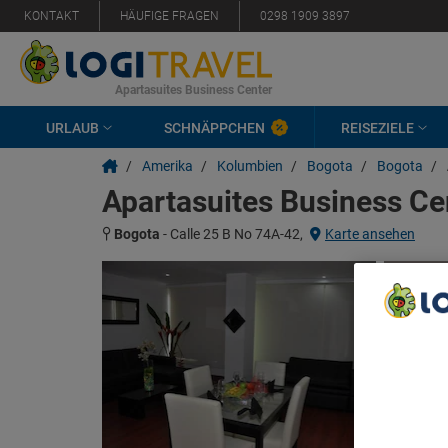
KONTAKT
HÄUFIGE FRAGEN
0298 1909 3897
Apartasuites Business Center
URLAUB
SCHNÄPPCHEN
REISEZIELE
/
Amerika
/
Kolumbien
/
Bogota
/
Bogota
/
Apartasuites Business Ce
Bogota
-
Calle 25 B No 74A-42,
Karte ansehen
We Care A
We and ou
Use precis
and/or acc
content m
List of Pa