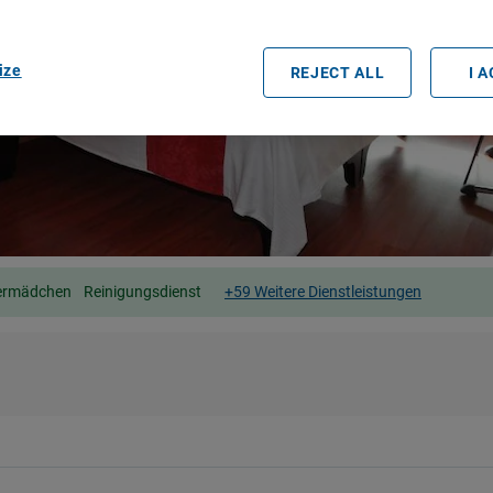
ize
REJECT ALL
I 
ermädchen
Reinigungsdienst
+59 Weitere Dienstleistungen