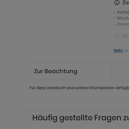
Zu
Aufzu
Wäsche
Zimme
Re
24-Stu
Mehr
Concie
Gästeb
Mehrsp
Zur Beachtung
Pa
Nahege
Für diese Unterkunft sind weitere Informationen verfügba
Parkpl
Parkpl
Sh
Häufig gestellte Fragen z
Shuttl
Transf