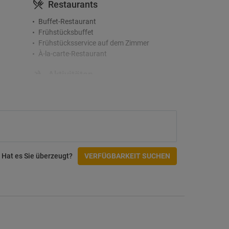
Restaurants
Buffet-Restaurant
Frühstücksbuffet
Frühstücksservice auf dem Zimmer
À-la-carte-Restaurant
Aktivitäten
Golfplatz
Tauchen
Zugänglichkeit
Blindenschrift im Aufzug
Einrichtungen für Behinderte
Hat es Sie überzeugt?
VERFÜGBARKEIT SUCHEN
Rollstuhlgerechter Zugang