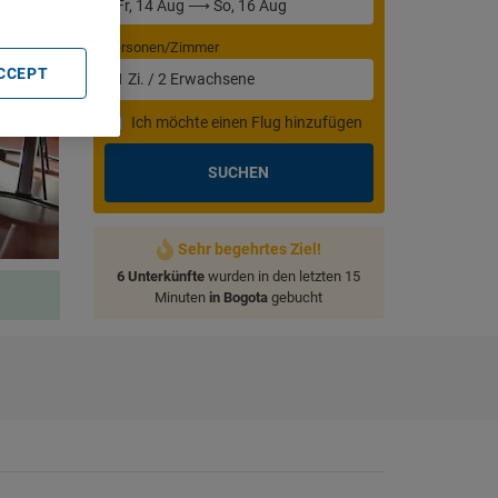
Personen/Zimmer
ACCEPT
1
Zi.
/
2
Erwachsene
Ich möchte einen Flug hinzufügen
SUCHEN
Sehr begehrtes Ziel!
6 Unterkünfte
wurden in den letzten 15
Minuten
in Bogota
gebucht