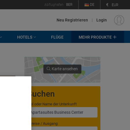
€
Abflughafen
BER
DE
EUR
Neu Registrieren
|
Login
HOTELS
FLÜGE
MEHR PRODUKTE
Karte ansehen
Suchen
Ziel oder Name der Unterkunft
. Store
rtising and
Anreise / Ausgang: