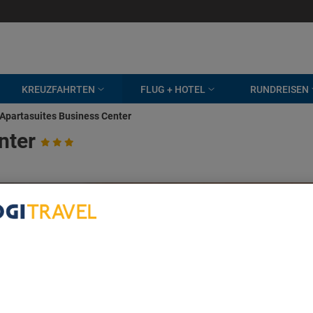
KREUZFAHRTEN
FLUG + HOTEL
RUNDREISEN
Apartasuites Business Center
nter
bout Your Privacy
r partners process data to provide:
e geolocation data. Actively scan device characteristics for identification
ess information on a device. Personalised advertising and content, adve
easurement, audience research and services development.
rtners (vendors)