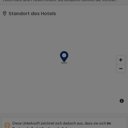
des Wi-Fi-Zugangs in den öffentlichen Bereichen nutzen.
Außerdem ist eine Rezeption vorhanden, die den ganzen Tag lang
Standort des Hotels
besetzt ist. Diese Einrichtung bietet auch auf Anfrage keine
Kinderbetten. Punta Gorda verfügt über Gemeinschaftsbereiche,
die für Rollstuhlfahrer geeignet sind. Diejenigen, die in dieser
Einrichtung wohnen, können die Vorteile des Parkplatzes nutzen.
Außerdem hat Punta Gorda bedeutende Verbesserungen
hinsichtlich des Umweltschutzes unternommen, um die
Auswirkungen auf die Umwelt zu verringern. Es verfügt über das
Zertifikat. Für einige dieser Dienstleistungen kann eventuell eine
Gebühr anfallen.
Diese Unterkunft zeichnet sich dadurch aus, dass sie sich
im