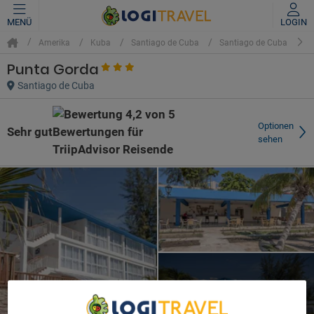
MENÜ
LOGIN
Amerika
Kuba
Santiago de Cuba
Santiago de Cuba
Punta Gorda
Santiago de Cuba
Optionen
Sehr gut
sehen
Bilder ansehen (30)