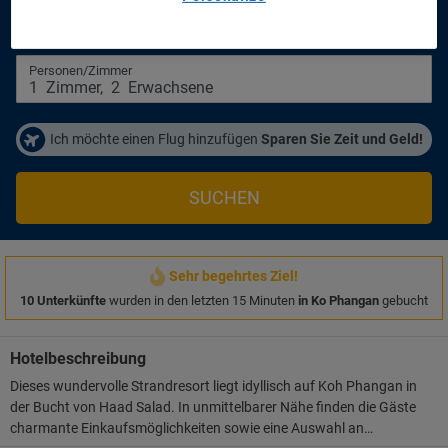
Anreisetag
Abreisetag
14/08/2026
16/08/2026
Personen/Zimmer
1
Zimmer
,
2
Erwachsene
Ich möchte einen Flug hinzufügen
Sparen Sie Zeit und Geld!
SUCHEN
Sehr begehrtes Ziel!
10 Unterkünfte
wurden in den letzten 15 Minuten
in Ko Phangan
gebucht
Hotelbeschreibung
Dieses wundervolle Strandresort liegt idyllisch auf Koh Phangan in
der Bucht von Haad Salad. In unmittelbarer Nähe finden die Gäste
charmante Einkaufsmöglichkeiten sowie eine Auswahl an