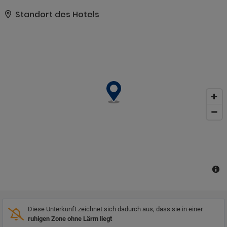
Restaurants und Bars. Das Zentrum von Thong Sala ist 20
Fahrminuten vom Resort entfernt, der Flughafen Samui nur 50
Standort des Hotels
km. Eingebettet inmitten eines üppigen tropischen Gartens, einer
Lagune und einem sanft plätschernden Wasserfall am Hang,
bietet das Resort eine traumhafte Kulisse. Die atemberaubenden
Villen fügen sich harmonisch in die natürliche Umgebung ein und
eröffnen einen faszinierenden Blick auf die Schönheit der Natur.
Die Gästevillen strahlen orientalische Eleganz und Komfort aus
und sind mit modernen Annehmlichkeiten ausgestattet. Die
erstklassigen Freizeit-, Speise- und Erholungseinrichtungen
begeistern die ganze Familie.
Diese Unterkunft zeichnet sich dadurch aus, dass sie in einer
ruhigen Zone ohne Lärm liegt