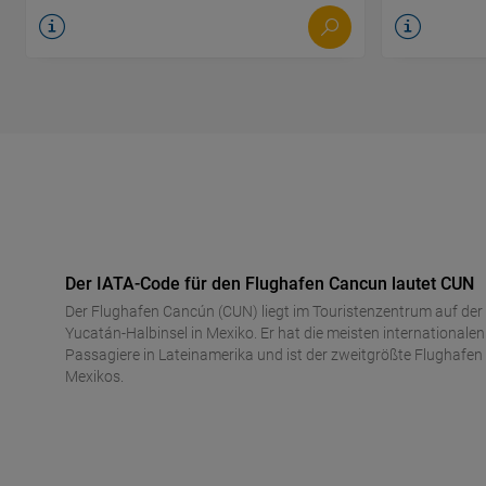
Der IATA-Code für den Flughafen Cancun lautet CUN
Der Flughafen Cancún (CUN) liegt im Touristenzentrum auf der
Yucatán-Halbinsel in Mexiko. Er hat die meisten internationalen
Passagiere in Lateinamerika und ist der zweitgrößte Flughafen
Mexikos.