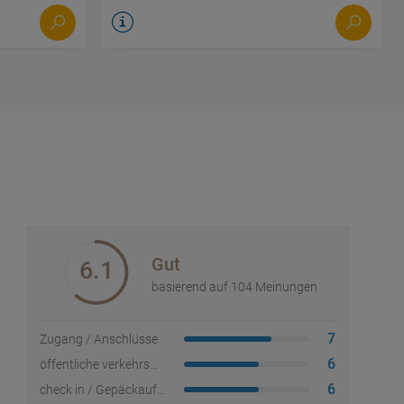
Gut
6.1
basierend auf 104 Meinungen
7
Zugang / Anschlüsse
6
öffentliche verkehrsmittel
6
check in / Gepäckaufgabe