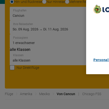
Hin- und Rückreise
Nur Hinreise
Mehrere Reiseziele
Flughafen
We Care A
Ihre Reisedaten
We and ou
Use precis
and/or acc
Passagiere
content m
List of Pa
alle Klassen
Klassen
Personal
Nur Direktflüge
Flüge
Amerika
Mexiko
Von Cancun
Chicago FSS