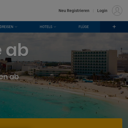
€
Standort
FRANKFURT (FRA)
DE
EUR
Neu Registrieren
|
Login
DREISEN
HOTELS
FLÜGE
e ab
ten ab