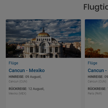
Flugt
Flüge
Flüge
Cancun - Mexiko
Cancun - 
HINREISE
:
09 August
,
HINREISE
:
09
Cancun (CUN)
Cancun (CUN)
RÜCKREISE
:
12 August
,
RÜCKREISE
:
Mexiko (MEX)
París (PAR)