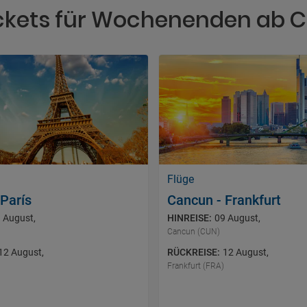
ickets für Wochenenden ab 
Flüge
París
Cancun - Frankfurt
 August
,
HINREISE
:
09 August
,
Cancun (CUN)
12 August
,
RÜCKREISE
:
12 August
,
Frankfurt (FRA)