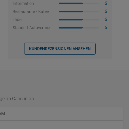
6
Information
6
Restaurante / Kafee
6
Läden
6
Standort Autovermietung
KUNDENREZENSIONEN ANSEHEN
lüge ab Cancun an
AM