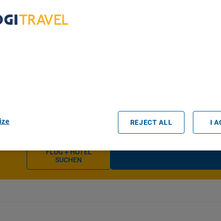
Ankunft
bout Your Privacy
r partners process data to provide:
e geolocation data. Actively scan device characteristics for identification
ess information on a device. Personalised advertising and content, adve
easurement, audience research and services development.
rtners (vendors)
ize
REJECT ALL
I 
FLUG + HOTEL
SUCHEN