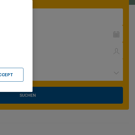
. Store
rtising and
ACCEPT
SUCHEN