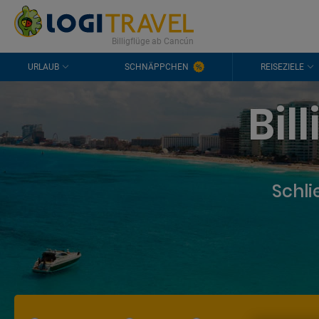
KONTAKT
HÄUFIGE FRAGEN
0298 1909 3897
Billigflüge ab Cancún
URLAUB
SCHNÄPPCHEN
REISEZIELE
Bil
Schli