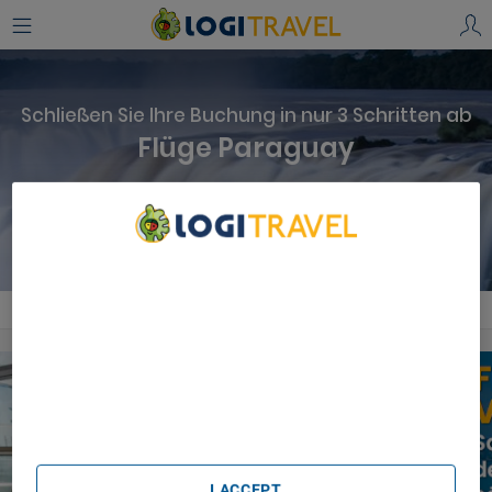
Schließen Sie Ihre Buchung in nur 3 Schritten ab
Flüge Paraguay
Flüge suchen
We Care About Your Privacy
We and our partners process data to provide:
Flüge
Amerika
Paraguay
Use precise geolocation data. Actively scan device
characteristics for identification. Store and/or access
information on a device. Personalised advertising and
content, advertising and content measurement, audience
research and services development.
List of Partners (vendors)
I ACCEPT