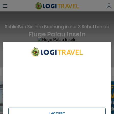
Schließen Sie Ihre Buchung in nur 3 Schritten ab
Flüge Palau Inseln
Flüge suchen
We Care About Your Privacy
We and our partners process data to provide:
Flüge
Australien
Palau Inseln
Use precise geolocation data. Actively scan device
characteristics for identification. Store and/or access
information on a device. Personalised advertising and
content, advertising and content measurement, audience
research and services development.
List of Partners (vendors)
I ACCEPT