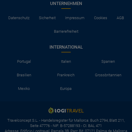
UNTERNEHMEN
Datenschutz
Sicherheit
Impressum
Cookies
AGB
Barrierefreiheit
INTERNATIONAL
Portugal
Italien
Spanien
Brasilien
Frankreich
Grossbritannien
Mexiko
Europa
Travelconcept S.L. - Handelsregister für Mallorca: Buch 2794, Blatt 211,
Seite 47776 - NIF: B-57288193 - CI. BAL 471
Adresse: Edificio Logitravel, Parcela 3B, Parc Bit, 07121 Palma de Mallorca