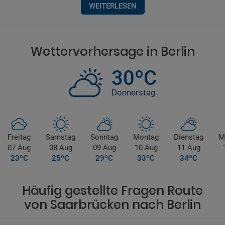
WEITERLESEN
Wettervorhersage in Berlin
30ºC
Donnerstag
Freitag
Samstag
Sonntag
Montag
Dienstag
M
07 Aug
08 Aug
09 Aug
10 Aug
11 Aug
23ºC
25ºC
29ºC
33ºC
34ºC
Häufig gestellte Fragen Route
von Saarbrücken nach Berlin