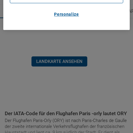
FLUGHAFEN VON PARIS -ORLY
FLUGHAFEN VON PAR
Personalize
LANDKARTE ANSEHEN
Der IATA-Code für den Flughafen Paris -orly lautet ORY
Der Flughafen Paris-Orly (ORY) ist nach Paris-Charles de Gaulle
der zweite internationale Verkehrsflughafen der französischen
Hauptstadt und liegt ca. 9 km südlich der Stadt. Er dient als