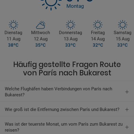
Montag
Dienstag
Mittwoch
Donnerstag
Freitag
Samstag
11 Aug
12 Aug
13 Aug
14 Aug
15 Aug
38ºC
35ºC
33ºC
32ºC
33ºC
Häufig gestellte Fragen Route
von París nach Bukarest
Welche Flughäfen haben Verbindungen von París nach
Bukarest?
Wie groß ist die Entfernung zwischen París und Bukarest?
Was ist der teuerste Monat, um vom París zum Bukarest zu
reisen?