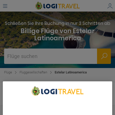
Schließen Sie Ihre Buchung in nur 3 Schritten ab
Billige Flüge von Estelar
Latinoamerica
Flüge suchen
Flüge
Fluggesellschaften
Estelar Latinoamerica
Bewertungen für Estelar
Latinoamerica
We Care About Your Privacy
We and our partners process data to provide:
Use precise geolocation data. Actively scan device