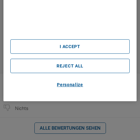
Ausreichend
5.4
characteristics for identification. Store and/or access
beruhend auf
4
Kommentaren
information on a device. Personalised advertising and
content, advertising and content measurement, audience
research and services development.
List of Partners (vendors)
2
Check-In
6
Pünktlichkeit
6
Bequemlichkeit
I ACCEPT
6
Service
7
Essen
REJECT ALL
Keiber Enrique
9
Personalize
27.02.2024
Nichts
Nichts
ALLE BEWERTUNGEN SEHEN