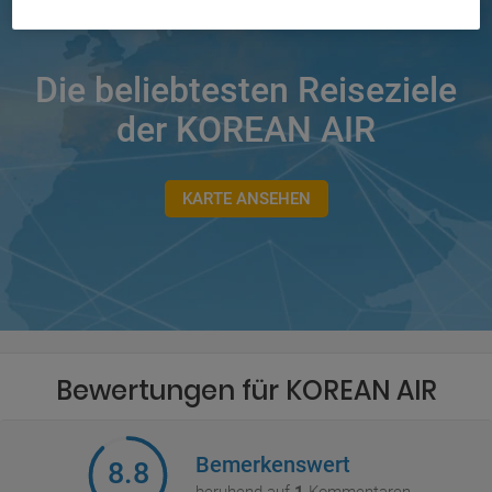
Die beliebtesten Reiseziele
der KOREAN AIR
KARTE ANSEHEN
Bewertungen für KOREAN AIR
Bemerkenswert
8.8