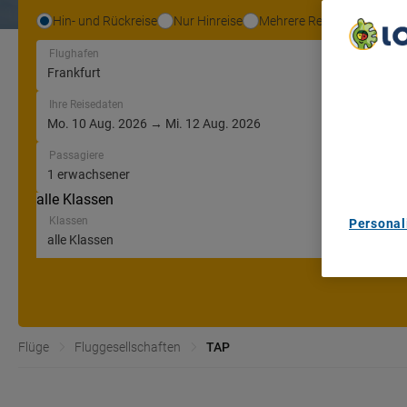
Hin- und Rückreise
Nur Hinreise
Mehrere Reiseziele
Flughafen
We Care A
We and ou
Ihre Reisedaten
Use precis
and/or acc
content m
Passagiere
List of Pa
alle Klassen
Klassen
Personal
Flüge
Fluggesellschaften
TAP