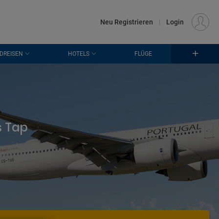
€
Standort
FRANKFURT (FRA)
DE
EUR
Neu Registrieren
|
Login
DREISEN
HOTELS
FLÜGE
s Tap