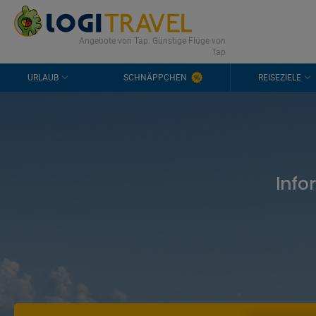
KONTAKT
HÄUFIGE FRAGEN
0298 1909 3897
Angebote von Tap. Günstige Flüge von
Tap
URLAUB
SCHNÄPPCHEN
REISEZIELE
Info