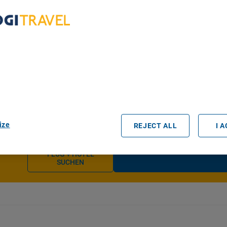
Ankunft
bout Your Privacy
r partners process data to provide:
e geolocation data. Actively scan device characteristics for identification
ess information on a device. Personalised advertising and content, adve
easurement, audience research and services development.
rtners (vendors)
ize
REJECT ALL
I 
FLUG + HOTEL
SUCHEN