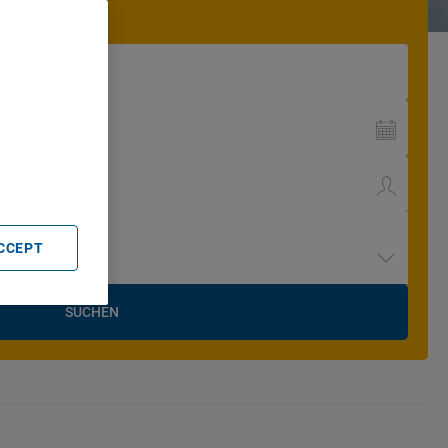
. Store
rtising and
ACCEPT
SUCHEN