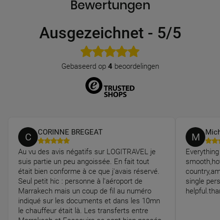
Bewertungen
Ausgezeichnet
-
5/5
Gebaseerd op
4
beoordelingen
CORINNE BREGEAT
Mich
C
M
Au vu des avis négatifs sur LOGITRAVEL je
Everything 
suis partie un peu angoissée. En fait tout
smooth,hot
était bien conforme à ce que j'avais réservé.
country,am
Seul petit hic : personne à l'aéroport de
single per
Marrakech mais un coup de fil au numéro
helpful.th
indiqué sur les documents et dans les 10mn
le chauffeur était là. Les transferts entre