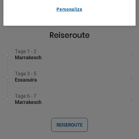
Personalize
PDF HERUNTERLADEN
TEILEN
Reiseroute
Tage 1 - 2
Marrakesch
Tage 3 - 5
Essaouira
Tage 6 - 7
Marrakesch
REISEROUTE