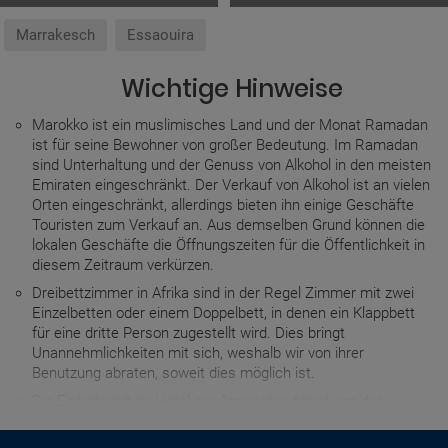
Marrakesch
Essaouira
Wichtige Hinweise
Marokko ist ein muslimisches Land und der Monat Ramadan
ist für seine Bewohner von großer Bedeutung. Im Ramadan
sind Unterhaltung und der Genuss von Alkohol in den meisten
Emiraten eingeschränkt. Der Verkauf von Alkohol ist an vielen
Orten eingeschränkt, allerdings bieten ihn einige Geschäfte
Touristen zum Verkauf an. Aus demselben Grund können die
lokalen Geschäfte die Öffnungszeiten für die Öffentlichkeit in
diesem Zeitraum verkürzen.
Dreibettzimmer in Afrika sind in der Regel Zimmer mit zwei
Einzelbetten oder einem Doppelbett, in denen ein Klappbett
für eine dritte Person zugestellt wird. Dies bringt
Unannehmlichkeiten mit sich, weshalb wir von ihrer
Benutzung abraten, soweit dies möglich ist.
Die Eintrittszeit im Hotel am Anreisetag hängt von der
jeweiligen Einrichtung ab, darf jedoch in keinem Fall vor 15:00
Uhr erfolgen, sofern nicht anders angegeben.