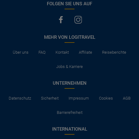
FOLGEN SIE UNS AUF
Die Kreditkarte gilt als Garantie und ist daher manchmal
notwendig, um sich in Hotels anmelden zu können.
In den Hotels stehen normalerweise Babybetten zur
Verfügung, sollte das nicht der Fall sein schlafen die Kinder in
den Betten der Eltern.
MEHR VON LOGITRAVEL
Bitte überprüfen Sie die erforderlichen Unterlagen für die
Einreise in die besuchten Reiseziele und für die Durchreise in
Über uns
FAQ
Kontakt
Affiliate
Reiseberichte
den Ländern, in denen Zwischenstopps eingelegt werden.
Jobs & Karriere
UNTERNEHMEN
Datenschutz
Sicherheit
Impressum
Cookies
AGB
Barrierefreiheit
INTERNATIONAL