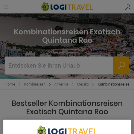
Kombinationsreisen Exotisch
Quintana Roo
Entdecken Sie Ihren Urlaub
Home
Kombireisen
Amerika
Mexiko
Kombinationsreisen 
Bestseller Kombinationsreisen
Exotisch Quintana Roo
New York und Cancún
USA und Mexiko, 9 Tage