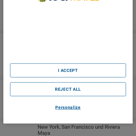
Frei verfügbarer Aufenthalt am Strand
We Care About Your Privacy
Abreise am 29.05.2027 ab Düsseldorf
We and our partners process data to provide:
ab
1
.
471
€
Use precise geolocation data. Actively scan device
characteristics for identification. Store and/or access
information on a device. Personalised advertising and
New York und Riviera Maya
content, advertising and content measurement, audience
research and services development.
USA und Mexiko, 9 Tage
List of Partners (vendors)
Frei verfügbarer Aufenthalt am Strand
Abreise am 05.06.2027 ab Düsseldorf
ab
1
.
449
€
I ACCEPT
New York, Las Vegas und Riviera Maya
REJECT ALL
USA und Mexiko, 11 Tage
Frei verfügbarer Aufenthalt am Strand
Personalize
New York, San Francisco und Riviera
Maya