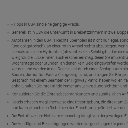
- Tipps in USA sind eine gängige Praxis.
Generell ist in USA die Unterkunft in Dreibettzimmern in zwei Dopp
Autofahren in den USA: 1.Rechts überholen ist nicht nur legal, sonde
(und obligatorisch), an einer roten Ampel rechts abzubiegen, wenn
niemals an einem Hydranten (obwohl es kein Schild gibt, das dies
wie groß die Lücke Ihnen auch erscheinen mag. Seien Sie im Zentru
Wochentage oder Stunden, an denen kein Geld eingeworfen werden m
werden und werden in der Regel nicht durch einen Schlagbaum blo
Spuren, die nur für „Fastrak“ angezeigt sind, und tragen Sie Barg
Gespräch mit einem Beamten der Highway Patrol haben wollen, fahre
anhält, halten Sie Ihre Hände immer am Lenkrad und sichtbar, und
Konsultieren Sie die Einreisebeschränkungen und zusätzlichen Anfor
Hotels erheben möglicherweise eine Resortgebühr, die direkt am Z
und kann je nach den Richtlinien der Einrichtung geändert werden.
Die Eintrittszeit im Hotel am Anreisetag hängt von der jeweiligen E
Die Ausflüge und Besichtigungen werden vorgeschlagen für jeden Ta