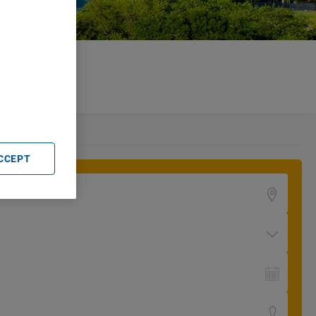
. Store
rtising and
ACCEPT