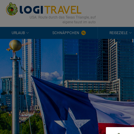
KONTAKT
HÄUFIGE FRAGEN
0298 1909 3897
USA: Route durch das Texas Triangle, auf
eigene faust im auto
URLAUB
SCHNÄPPCHEN
REISEZIELE