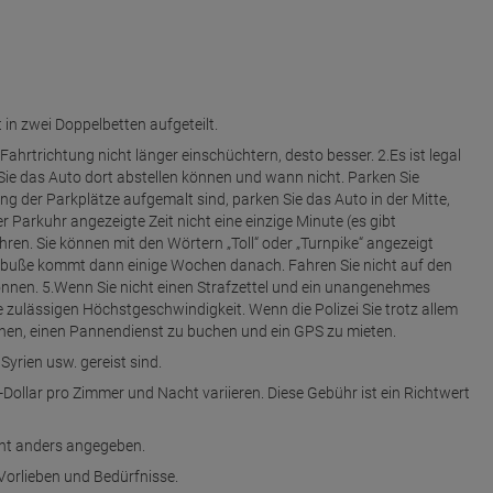
 in zwei Doppelbetten aufgeteilt.
 Fahrtrichtung nicht länger einschüchtern, desto besser. 2.Es ist legal
 Sie das Auto dort abstellen können und wann nicht. Parken Sie
 der Parkplätze aufgemalt sind, parken Sie das Auto in der Mitte,
 Parkuhr angezeigte Zeit nicht eine einzige Minute (es gibt
en. Sie können mit den Wörtern „Toll“ oder „Turnpike“ angezeigt
ldbuße kommt dann einige Wochen danach. Fahren Sie nicht auf den
können. 5.Wenn Sie nicht einen Strafzettel und ein unangenehmes
 zulässigen Höchstgeschwindigkeit. Wenn die Polizei Sie trotz allem
hnen, einen Pannendienst zu buchen und ein GPS zu mieten.
yrien usw. gereist sind.
ollar pro Zimmer und Nacht variieren. Diese Gebühr ist ein Richtwert
icht anders angegeben.
Vorlieben und Bedürfnisse.