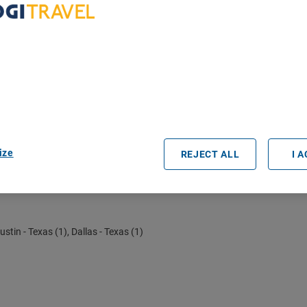
bout Your Privacy
r partners process data to provide:
le
e geolocation data. Actively scan device characteristics for identification
ess information on a device. Personalised advertising and content, adve
easurement, audience research and services development.
rtners (vendors)
as Triangle, Auf Eigene Faust Im Auto
ize
REJECT ALL
I 