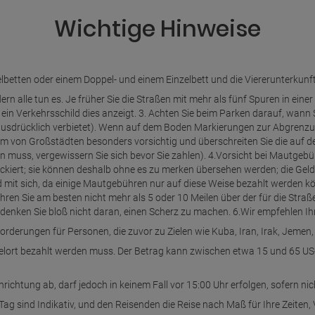
Wichtige Hinweise
elbetten oder einem Doppel- und einem Einzelbett und die Viererunterkunft
rn alle tun es. Je früher Sie die Straßen mit mehr als fünf Spuren in einer
 ein Verkehrsschild dies anzeigt. 3. Achten Sie beim Parken darauf, wann
 ausdrücklich verbietet). Wenn auf dem Boden Markierungen zur Abgrenzung
m von Großstädten besonders vorsichtig und überschreiten Sie die auf der
uss, vergewissern Sie sich bevor Sie zahlen). 4.Vorsicht bei Mautgebühr
ckiert; sie können deshalb ohne es zu merken übersehen werden; die Ge
eld mit sich, da einige Mautgebühren nur auf diese Weise bezahlt werden 
n Sie am besten nicht mehr als 5 oder 10 Meilen über der für die Straße
 denken Sie bloß nicht daran, einen Scherz zu machen. 6.Wir empfehlen I
derungen für Personen, die zuvor zu Zielen wie Kuba, Iran, Irak, Jemen, S
ielort bezahlt werden muss. Der Betrag kann zwischen etwa 15 und 65 US-D
inrichtung ab, darf jedoch in keinem Fall vor 15:00 Uhr erfolgen, sofern n
g sind Indikativ, und den Reisenden die Reise nach Maß für Ihre Zeiten, 