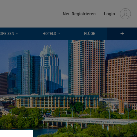
€
Standort
FRANKFURT (FRA)
DE
EUR
Neu Registrieren
|
Login
DREISEN
HOTELS
FLÜGE