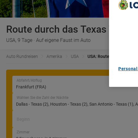
We Care A
We and ou
Route durch das Texas Triang
Use precis
and/or acc
USA, 9 Tage · Auf eigene Faust im Auto
content m
List of Pa
Auto Rundreisen
Amerika
USA
USA: Route Durch Das Tex
Personal
Abfahrt/Abflug
Wählen Sie die Zahl der Nächte
Beginn
Zimmer