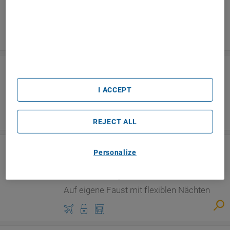
Auf eigene Faust mit flexiblen Nächten
Use precise geolocation data. Actively scan device
characteristics for identification. Store and/or access
Abreise am 05.10.2026 ab Frankfurt
information on a device. Personalised advertising and
ab
content, advertising and content measurement, audience
1
.
567
€
research and services development.
List of Partners (vendors)
Hong Kong, Kuala Lumpur und Bali
China, Malaysia und Indonesien, 10 Tage
Frei verfügbarer Aufenthalt am Strand
I ACCEPT
Abreise am 20.03.2027 ab Frankfurt
ab
2
.
095
€
REJECT ALL
Hong Kong, Melbourne, Sydney,
Personalize
Auckland, Santiago de Chile und Rio de
Janeiro
Weltreise, 22 Tage
Auf eigene Faust mit flexiblen Nächten