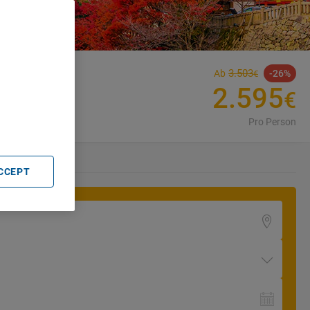
3
.
503
Ab
26
€
. Store
2
.
595
€
rtising and
Pro Person
nd
ACCEPT