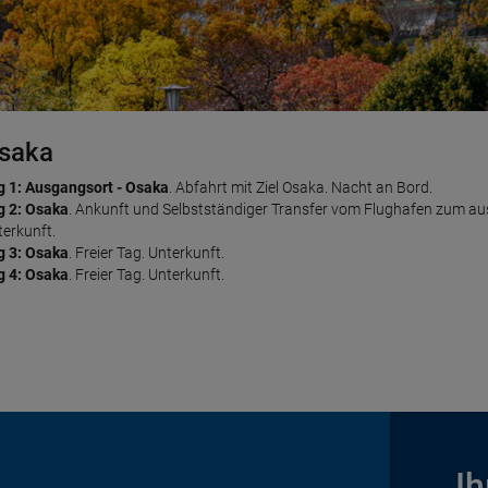
saka
yoto
okio
alediven
g 1: Ausgangsort - Osaka
g 5: Osaka - Kyoto
 8: Kyoto - Tokio
g 11: Malediven
. Ankunft und Transfer vom Flughafen zum ausgewählten 
. Selbstständiger Transfer vom ausgewählten Hotel in K
. Selbstständiger Transfer vom ausgewählten Hotel in 
. Abfahrt mit Ziel Osaka. Nacht an Bord.
g 2: Osaka
rfügung. Unterkunft.
rfügung. Unterkunft.
terkunft.
. Ankunft und Selbstständiger Transfer vom Flughafen zum aus
terkunft.
g 6: Kyoto
g 9: Tokio
g 12: Malediven
. Freier Tag. Unterkunft.
. Freier Tag. Unterkunft.
. Freier Tag. Unterkunft.
g 3: Osaka
g 7: Kyoto
g 10: Tokio - Malediven
g 13: Malediven
. Freier Tag. Unterkunft.
. Freier Tag. Unterkunft.
. Freier Tag. Unterkunft.
. Selbstständiger Transfer zum Flughafen. Flug mi
g 4: Osaka
g 14: Malediven
. Freier Tag. Unterkunft.
. Freier Tag. Unterkunft.
g 15: Malediven - Ausgangsort
. Zur vorgesehenen Zeit Transfer zum Flug
g 16: Ausgangsort
. Ankunft. Ende der Reise und unserer Dienstleistungen
Ih