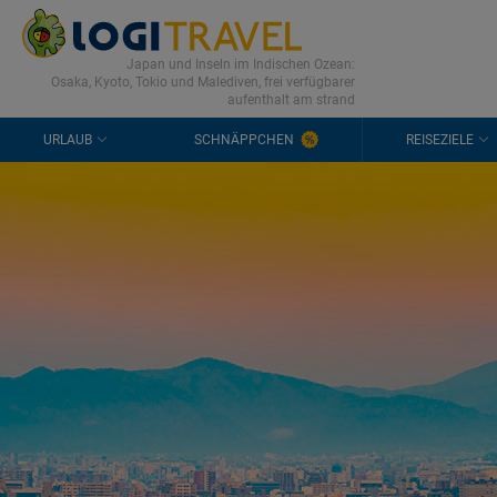
KONTAKT
HÄUFIGE FRAGEN
0298 1909 3897
Japan und Inseln im Indischen Ozean:
Osaka, Kyoto, Tokio und Malediven, frei verfügbarer
aufenthalt am strand
URLAUB
SCHNÄPPCHEN
REISEZIELE