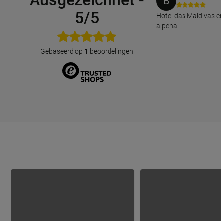
Ausgezeichnet
-
B
5/5
Hotel das Maldivas e
a pena.
Gebaseerd op
1
beoordelingen