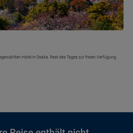
Hotel in Malediven. Rest des Tages zur freien Verfügung.
yoto zum ausgewählten Hotel in Tokio. Rest des Tages zur freien
Osaka zum ausgewählten Hotel in Kyoto. Rest des Tages zur freien
gewählten Hotel in Osaka. Rest des Tages zur freien Verfügung.
t Ziel Malediven. Nacht an Bord.
hafen. Flug mit Ziel Ausgangsort. Nacht an Bord.
.
re Reise enthält nicht