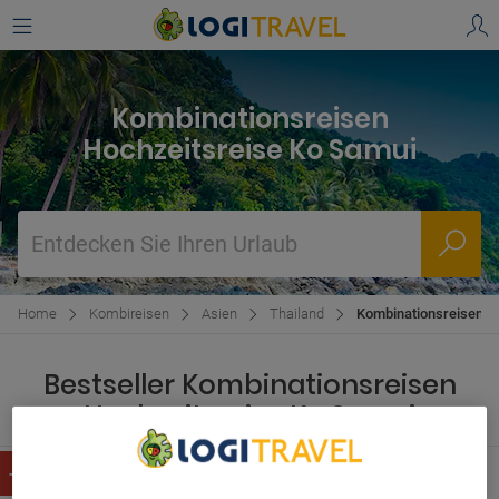
Kombinationsreisen
Hochzeitsreise Ko Samui
Entdecken Sie Ihren Urlaub
Home
Kombireisen
Asien
Thailand
Kombinationsreisen H
Bestseller Kombinationsreisen
Hochzeitsreise Ko Samui
Bangkok, Phuket, Phi Phi und Koh Samui
10
Thailand, 13 Tage
We Care About Your Privacy