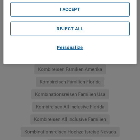
Reisen Nach Amerika
Rundreisen Thailand
I ACCEPT
Kombireisen Usa
Kombireisen New York
REJECT ALL
Autorundreisen Schweiz
Kombireisen Amerika
Kombireisen Florida
Combinados Ko Samui
Personalize
Kombireisen Familien
Rundreisen Exotisch Natur
Kombireisen Familien Amerika
Kombireisen Familien Florida
Kombinationsreisen Familien Usa
Kombireisen All Inclusive Florida
Kombireisen All Inclusive Familien
Kombinationsreisen Hochzeitsreise Nevada