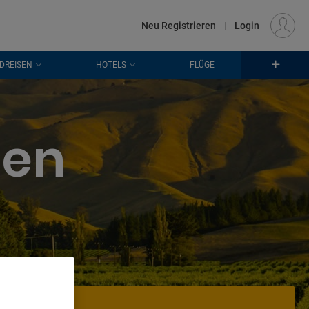
€
Standort
FRANKFURT (FRA)
DE
EUR
Neu Registrieren
|
Login
DREISEN
HOTELS
FLÜGE
sen