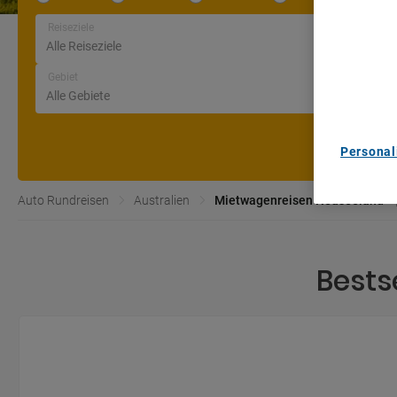
We and ou
Reiseziele
Use precis
and/or acc
content m
Gebiet
List of Pa
Personal
Auto Rundreisen
Australien
Mietwagenreisen Neuseeland
Bests