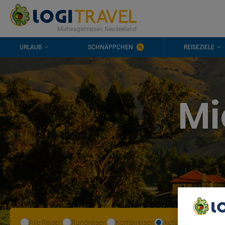
KONTAKT
HÄUFIGE FRAGEN
0298 1909 3897
Mietwagenreisen Neuseeland
URLAUB
SCHNÄPPCHEN
REISEZIELE
Mi
Alle Reisen
Rundreisen
Kombireisen
Autoreisen
We Care A