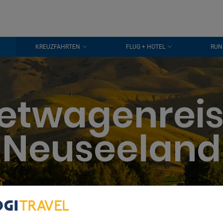
KREUZFAHRTEN
FLUG + HOTEL
RUN
etwagenrei
Neuseeland
bout Your Privacy