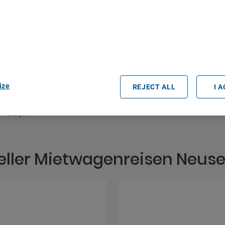
r partners process data to provide:
e geolocation data. Actively scan device characteristics for identification
ess information on a device. Personalised advertising and content, adve
easurement, audience research and services development.
rtners (vendors)
829
Ergebnisse
ize
REJECT ALL
I 
Otago
eller Mietwagenreisen Neus