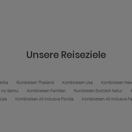
Unsere Reiseziele
erika
Rundreisen Thailand
Kombireisen Usa
Kombireisen New
 Ko Samui
Kombireisen Familien
Rundreisen Exotisch Natur
 Usa
Kombireisen All Inclusive Florida
Kombireisen All Inclusive F