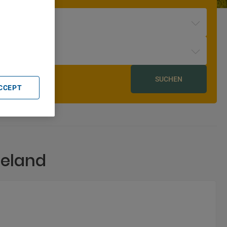
. Store
rtising and
SUCHEN
ACCEPT
eeland