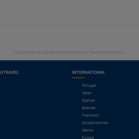
Logitravel.de ist Mitglied der International Air Transport Association
GITRAVEL
INTERNATIONAL
Portugal
Italien
Spanien
Brasilien
Frankreich
Grossbritannien
Mexiko
Europa