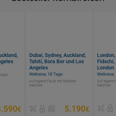
uckland,
Dubai, Sydney, Auckland,
London,
ngeles
Tahiti, Bora Bor und Los
Fidschi
Angeles
London
Weltreise, 18 Tage
Weltreise,
xiblen
Auf eigene Faust mit flexiblen
Auf eigene F
Nächten
Nächten
4
.
590
5
.
190
€
€