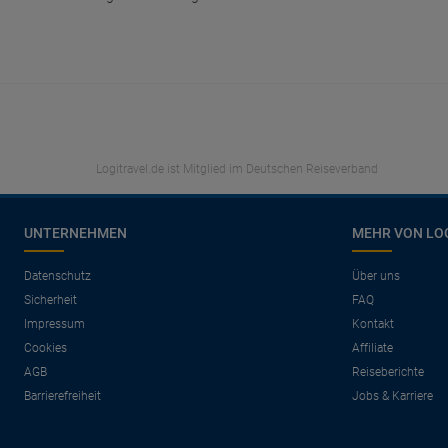
Logitravel.de ist Mitglied im Deutschen Reiseverband
UNTERNEHMEN
MEHR VON LO
Datenschutz
Über uns
Sicherheit
FAQ
Impressum
Kontakt
Cookies
Affiliate
AGB
Reiseberichte
Barrierefreiheit
Jobs & Karriere