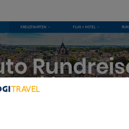
KREUZFAHRTEN
FLUG + HOTEL
RUN
uto Rundreis
Familien Delf
bout Your Privacy
r partners process data to provide:
e geolocation data. Actively scan device characteristics for identification
ess information on a device. Personalised advertising and content, adve
easurement, audience research and services development.
rtners (vendors)