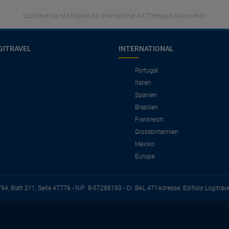
Logitravel.de ist Mitglied der International Air Transport Association
GITRAVEL
INTERNATIONAL
Portugal
Italien
Spanien
Brasilien
Frankreich
Grossbritannien
Mexiko
Europa
794, Blatt 211, Seite 47776 - NIF: B-57288193 - CI. BAL 471
Adresse: Edificio Logitrav