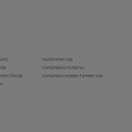
land
Kombireisen Usa
rida
Combinados Ko Samui
ilien Florida
Kombinationsreisen Familien Usa
en