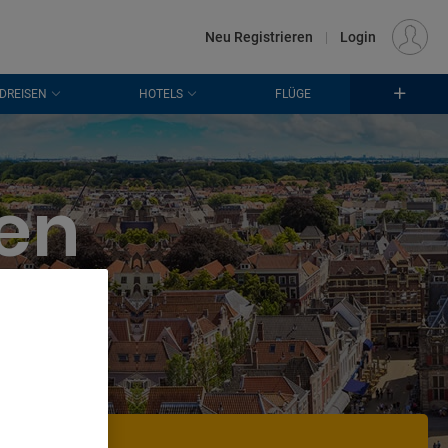
€
Standort
FRANKFURT (FRA)
DE
EUR
Neu Registrieren
|
Login
DREISEN
HOTELS
FLÜGE
en
t
. Store
rtising and