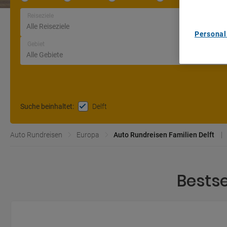
Reiseziele
Personal
Gebiet
Delft
Suche beinhaltet
:
Auto Rundreisen
Europa
Auto Rundreisen Familien Delft
Bestse