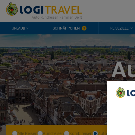
KONTAKT
HÄUFIGE FRAGEN
0298 1909 3897
Auto Rundreisen Familien Delft
URLAUB
SCHNÄPPCHEN
REISEZIELE
A
We Care A
We and ou
Use precis
and/or acc
content m
Alle Reisen
Rundreisen
Kombireisen
Autoreisen
List of Pa