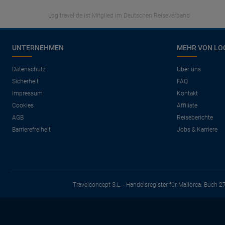
Logitravel.de ist Mitglied im Deutschen Reiseverband
UNTERNEHMEN
MEHR VON LO
Datenschutz
Über uns
Sicherheit
FAQ
Impressum
Kontakt
Cookies
Affiliate
AGB
Reiseberichte
Barrierefreiheit
Jobs & Karriere
Travelconcept S.L. - Handelsregister für Mallorca: Buch 2