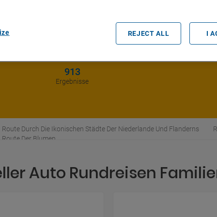
ize
REJECT ALL
I 
913
Ergebnisse
Route Durch Die Ikonischen Städte Der Niederlande Und Flanderns
R
Route Der Blumen
ller Auto Rundreisen Familie