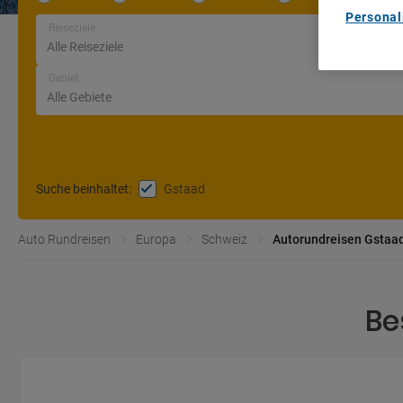
Personal
Reiseziele
Gebiet
Gstaad
Suche beinhaltet
:
Auto Rundreisen
Europa
Schweiz
Autorundreisen Gstaa
Be