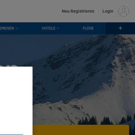
€
Standort
FRANKFURT (FRA)
DE
EUR
Neu Registrieren
|
Login
DREISEN
HOTELS
FLÜGE
en
. Store
rtising and