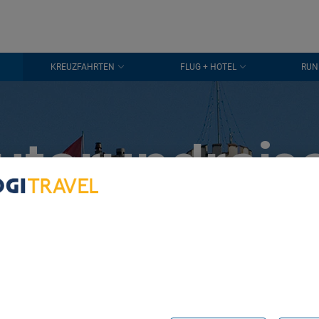
KREUZFAHRTEN
FLUG + HOTEL
RUN
utorundreis
Gstaad
bout Your Privacy
r partners process data to provide:
e geolocation data. Actively scan device characteristics for identification
ess information on a device. Personalised advertising and content, adve
easurement, audience research and services development.
rtners (vendors)