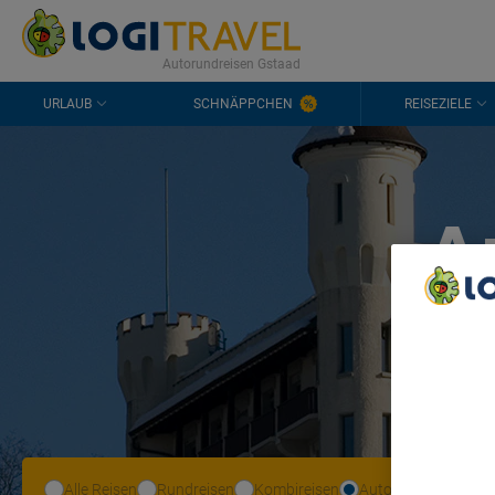
KONTAKT
HÄUFIGE FRAGEN
0298 1909 3897
Autorundreisen Gstaad
URLAUB
SCHNÄPPCHEN
REISEZIELE
A
We Care A
We and ou
Use precis
and/or acc
content m
List of Pa
Alle Reisen
Rundreisen
Kombireisen
Autoreisen