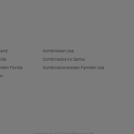
land
Kombireisen Usa
rida
Combinados Ko Samui
ilien Florida
Kombinationsreisen Familien Usa
en