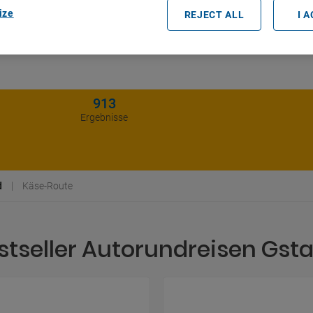
ize
REJECT ALL
I 
913
Ergebnisse
d
Käse-Route
stseller Autorundreisen Gst