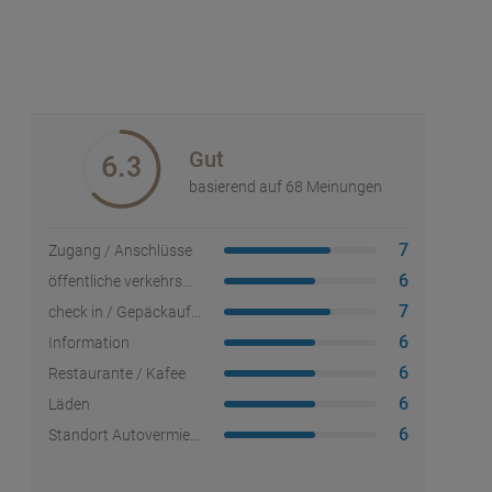
Gut
6.3
basierend auf 68 Meinungen
7
Zugang / Anschlüsse
6
öffentliche verkehrsmittel
7
check in / Gepäckaufgabe
6
Information
6
Restaurante / Kafee
6
Läden
6
Standort Autovermietung