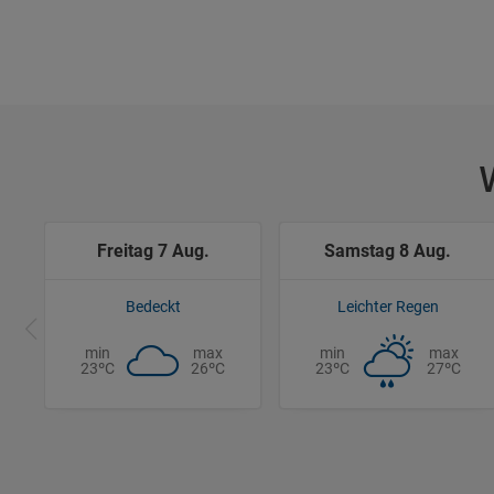
Freitag 7 Aug.
Samstag 8 Aug.
Bedeckt
Leichter Regen
min
max
min
max
23ºC
26ºC
23ºC
27ºC