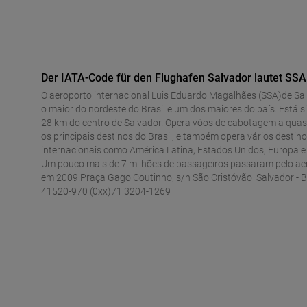
Der IATA-Code für den Flughafen Salvador lautet SSA
O aeroporto internacional Luis Eduardo Magalhães (SSA)de Sa
o maior do nordeste do Brasil e um dos maiores do país. Está s
28 km do centro de Salvador. Opera vôos de cabotagem a quas
os principais destinos do Brasil, e também opera vários destin
internacionais como América Latina, Estados Unidos, Europa e 
Um pouco mais de 7 milhões de passageiros passaram pelo ae
em 2009.Praça Gago Coutinho, s/n São Cristóvão Salvador - B
41520-970 (0xx)71 3204-1269