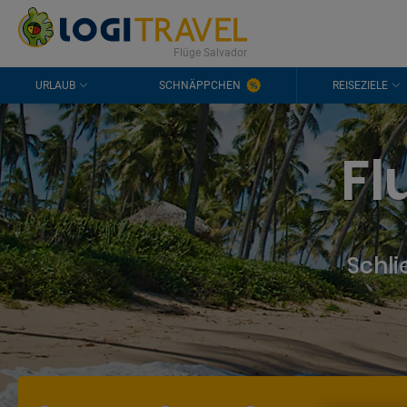
KONTAKT
HÄUFIGE FRAGEN
0298 1909 3897
Flüge Salvador
URLAUB
SCHNÄPPCHEN
REISEZIELE
Fl
Schli