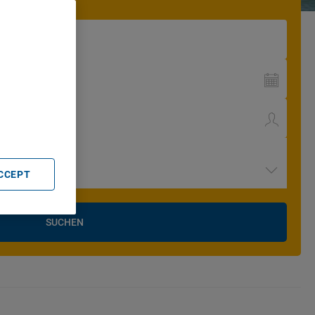
. Store
rtising and
ACCEPT
SUCHEN