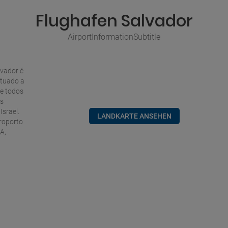
Flughafen Salvador
AirportInformationSubtitle
lvador é
ituado a
e todos
os
Israel.
LANDKARTE ANSEHEN
roporto
A,