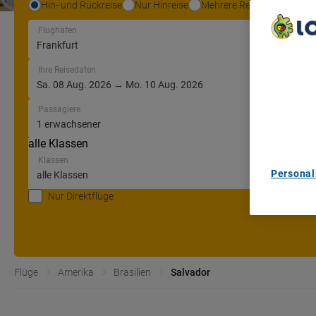
Hin- und Rückreise
Nur Hinreise
Mehrere Reiseziele
Flughafen
We Care A
Ihre Reisedaten
We and ou
Use precis
and/or acc
Passagiere
content m
List of Pa
alle Klassen
Klassen
Personal
Nur Direktflüge
Flüge
Amerika
Brasilien
Salvador