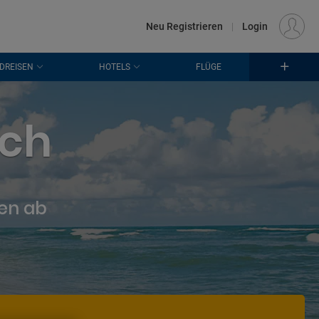
€
Standort
FRANKFURT (FRA)
DE
EUR
Neu Registrieren
|
Login
DREISEN
HOTELS
FLÜGE
ach
ten ab