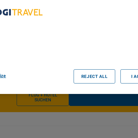
Ankunft
bout Your Privacy
r partners process data to provide:
e geolocation data. Actively scan device characteristics for identification
ess information on a device. Personalised advertising and content, adve
easurement, audience research and services development.
rtners (vendors)
ize
REJECT ALL
I 
FLUG + HOTEL
SUCHEN