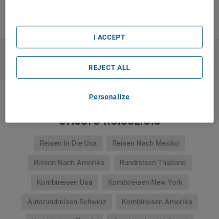
List of Partners (vendors)
Frei verfügbarer Aufenthalt am Strand
I ACCEPT
WEITERE PRODUKTE ANZEIGEN
REJECT ALL
Personalize
Unsere Reiseziele
Reisen In Die Usa
Reisen Nach Mexiko
Reisen Nach Amerika
Rundreisen Thailand
Kombireisen Usa
Kombireisen New York
Autorundreisen Schweiz
Kombireisen Amerika