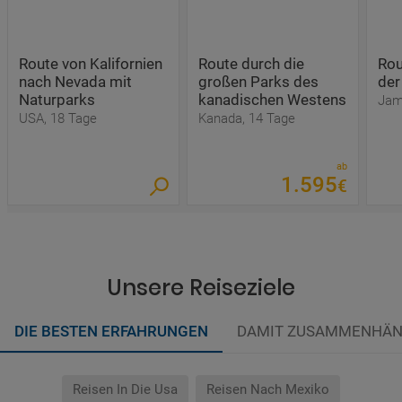
Route von Kalifornien
Route durch die
Rou
nach Nevada mit
großen Parks des
der
Naturparks
kanadischen Westens
Jam
USA, 18 Tage
Kanada, 14 Tage
ab
1
.
595
€
Unsere Reiseziele
DIE BESTEN ERFAHRUNGEN
DAMIT ZUSAMMENHÄN
Reisen In Die Usa
Reisen Nach Mexiko