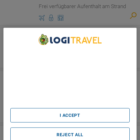
Frei verfügbarer Aufenthalt am Strand
Maui, Kauai und Hawaii Big Island
Hawaii (USA), 13 Tage
Frei verfügbarer Aufenthalt am Strand
We Care About Your Privacy
We and our partners process data to provide:
Use precise geolocation data. Actively scan device
characteristics for identification. Store and/or access
Honolulu (O'ahu), Hawaii Big Island und
information on a device. Personalised advertising and
Maui
content, advertising and content measurement, audience
research and services development.
Hawaii (USA), 13 Tage
List of Partners (vendors)
Frei verfügbarer Aufenthalt am Strand
Abreise am 29.08.2026 ab Frankfurt
ab
2
.
195
€
I ACCEPT
Honolulu (O'ahu), Kauai und Maui
REJECT ALL
Hawaii (USA), 13 Tage