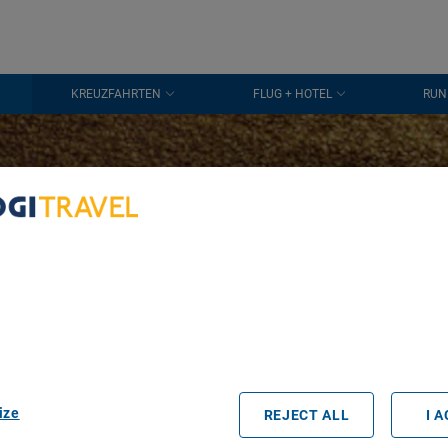
KREUZFAHRTEN
FLUG + HOTEL
RUN
utorundreis
bout Your Privacy
Haast
r partners process data to provide:
e geolocation data. Actively scan device characteristics for identification
ess information on a device. Personalised advertising and content, adve
easurement, audience research and services development.
rtners (vendors)
ize
REJECT ALL
I 