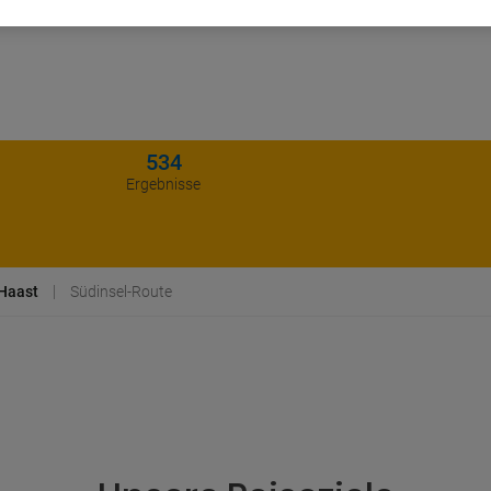
534
Ergebnisse
Haast
Südinsel-Route