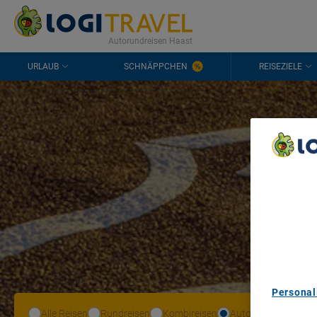
KONTAKT
HÄUFIGE FRAGEN
0298 1909 3897
Autorundreisen Haast
URLAUB
SCHNÄPPCHEN
REISEZIELE
A
We Care A
We and ou
Use precis
and/or acc
content m
List of Pa
Personal
Alle Reisen
Rundreisen
Kombireisen
Autoreisen