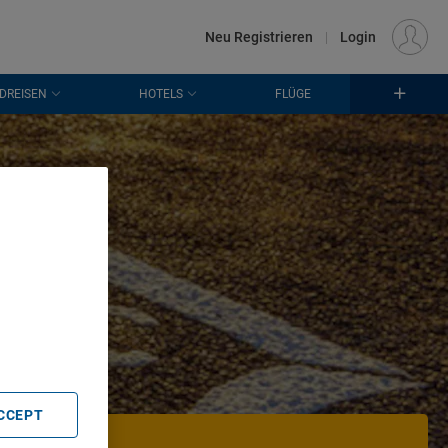
€
Standort
FRANKFURT (FRA)
DE
EUR
Neu Registrieren
|
Login
DREISEN
HOTELS
FLÜGE
en
. Store
rtising and
ACCEPT