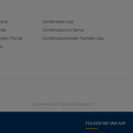
land
Kombireisen Usa
rida
Combinados Ko Samui
ilien Florida
Kombinationsreisen Familien Usa
en
Logitravel.de ist Trusted Shopsgeprüft
FOLGEN SIE UNS AUF