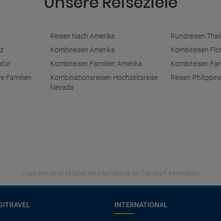
Unsere Reiseziele
Reisen Nach Amerika
Rundreisen Thai
z
Kombireisen Amerika
Kombireisen Flo
atur
Kombireisen Familien Amerika
Kombireisen Fam
ve Familien
Kombinationsreisen Hochzeitsreise
Reisen Philippin
Nevada
Logitravel.de ist Mitglied der International Air Transport Association
GITRAVEL
INTERNATIONAL