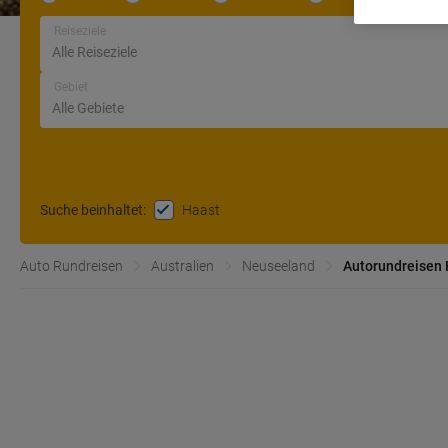
Reiseziele
Gebiet
Haast
Suche beinhaltet
:
Auto Rundreisen
Australien
Neuseeland
Autorundreisen 