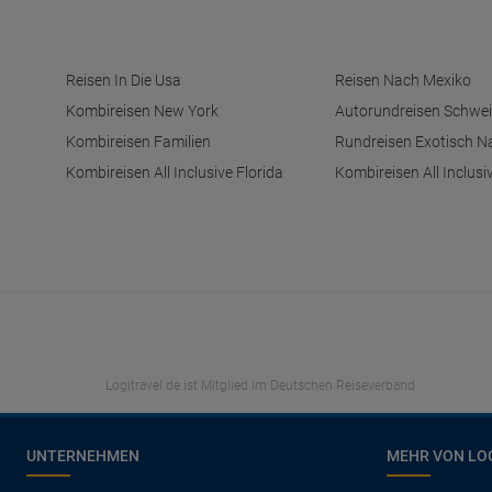
Reisen In Die Usa
Reisen Nach Mexiko
Kombireisen New York
Autorundreisen Schwei
Kombireisen Familien
Rundreisen Exotisch N
Kombireisen All Inclusive Florida
Kombireisen All Inclusi
Logitravel.de ist Mitglied im Deutschen Reiseverband
UNTERNEHMEN
MEHR VON LO