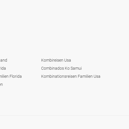
land
Kombireisen Usa
rida
Combinados Ko Samui
ilien Florida
Kombinationsreisen Familien Usa
en