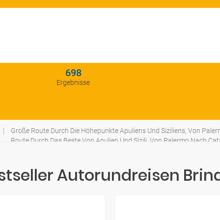
698
Ergebnisse
Große Route Durch Die Höhepunkte Apuliens Und Siziliens, Von Pale
Route Durch Das Beste Von Apulien Und Sizili, Von Palermo Nach Cat
stseller Autorundreisen Brind