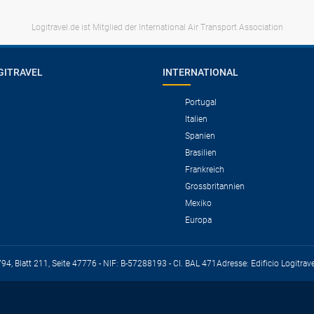
Logitravel.de ist Mitglied der International Air Transport Association
GITRAVEL
INTERNATIONAL
Portugal
Italien
Spanien
Brasilien
Frankreich
Grossbritannien
Mexiko
Europa
794, Blatt 211, Seite 47776 - NIF: B-57288193 - CI. BAL 471
Adresse: Edificio Logitrav