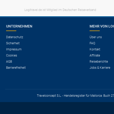
Logitravel.de ist Mitglied im Deutschen Reiseverband
UNTERNEHMEN
MEHR VON LO
Datenschutz
Über uns
Sicherheit
FAQ
Impressum
Kontakt
Cookies
Affiliate
AGB
Reiseberichte
Barrierefreiheit
Jobs & Karriere
Travelconcept S.L. - Handelsregister für Mallorca: Buch 2