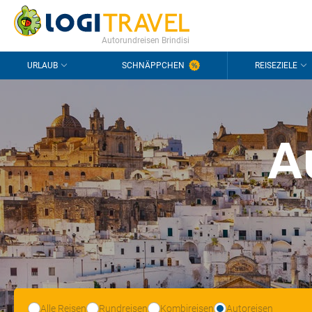
KONTAKT
HÄUFIGE FRAGEN
0298 1909 3897
Autorundreisen Brindisi
URLAUB
SCHNÄPPCHEN
REISEZIELE
A
Alle Reisen
Rundreisen
Kombireisen
Autoreisen