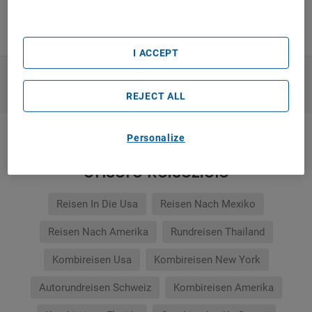
List of Partners (vendors)
Auf eigene Faust im Auto
I ACCEPT
WEITERE PRODUKTE ANZEIGEN
REJECT ALL
Personalize
Unsere Reiseziele
Reisen In Die Usa
Reisen Nach Mexiko
Reisen Nach Amerika
Rundreisen Thailand
Kombireisen Usa
Kombireisen New York
Autorundreisen Schweiz
Kombireisen Amerika