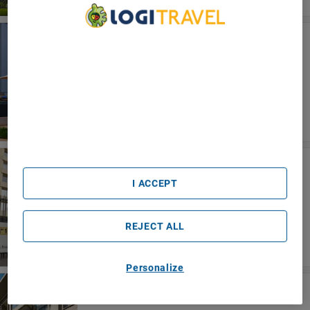
Eka Hotel Nairobi
We Care About Your Privacy
Nairobi
We and our partners process data to provide:
Use precise geolocation data. Actively scan device
characteristics for identification. Store and/or access
information on a device. Personalised advertising and
content, advertising and content measurement, audience
research and services development.
List of Partners (vendors)
Yaya Hotel And Apartments
Nairobi
I ACCEPT
REJECT ALL
Personalize
Executive Residency By Best Western
Nairobi