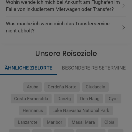
Wohin wende ich mich bei Ankunft am Flughafen im
Falle von inkludiertem Mietwagen oder Transfer?
Was mache ich wenn mich das Transferservice
nicht abholt?
Unsere Reiseziele
ÄHNLICHE ZIELORTE
BESONDERE REISETERMINE
Aruba
Cerdeña Norte
Ciudadela
Costa Esmeralda
Danzig
Den Haag
Gyor
Hermanus
Lake Naivasha National Park
Lanzarote
Maribor
Masai Mara
Olbia