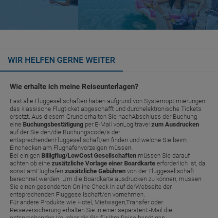
WIR HELFEN GERNE WEITER
Wie erhalte ich meine Reiseunterlagen?
Fast alle Fluggesellschaften haben aufgrund von Systemoptimierungen
das klassische Flugticket abgeschafft und durchelektronische Tickets
ersetzt. Aus diesem Grund erhalten Sie nachAbschluss der Buchung
eine
Buchungsbestätigung
per E-Mail vonLogitravel
zum Ausdrucken
auf der Sie den/die Buchungscode/s der
entsprechendenFluggesellschaft/en finden und welche Sie beim
Einchecken am Flughafenvorzeigen müssen.
Bei einigen
Billigflug/LowCost Gesellschaften
müssen Sie darauf
achten ob eine
zusätzliche Vorlage einer Boardkarte
erforderlich ist, da
sonst amFlughafen
zusätzliche Gebühren
von der Fluggesellschaft
berechnet werden. Um die Boardkarte ausdrucken zu können, müssen
Sie einen gesonderten Online Check In auf derWebseite der
entsprechenden Fluggesellschaft/en vornehmen.
Für andere Produkte wie Hotel, Mietwagen,Transfer oder
Reiseversicherung erhalten Sie in einer separatenE-Mail die
entsprechenden Voucher die Sie für Ihre Reise benötigen.