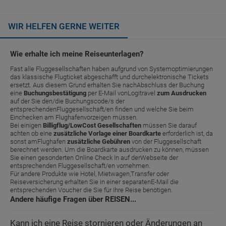
WIR HELFEN GERNE WEITER
Wie erhalte ich meine Reiseunterlagen?
Fast alle Fluggesellschaften haben aufgrund von Systemoptimierungen
das klassische Flugticket abgeschafft und durchelektronische Tickets
ersetzt. Aus diesem Grund erhalten Sie nachAbschluss der Buchung
eine
Buchungsbestätigung
per E-Mail vonLogitravel
zum Ausdrucken
auf der Sie den/die Buchungscode/s der
entsprechendenFluggesellschaft/en finden und welche Sie beim
Einchecken am Flughafenvorzeigen müssen.
Bei einigen
Billigflug/LowCost Gesellschaften
müssen Sie darauf
achten ob eine
zusätzliche Vorlage einer Boardkarte
erforderlich ist, da
sonst amFlughafen
zusätzliche Gebühren
von der Fluggesellschaft
berechnet werden. Um die Boardkarte ausdrucken zu können, müssen
Sie einen gesonderten Online Check In auf derWebseite der
entsprechenden Fluggesellschaft/en vornehmen.
Für andere Produkte wie Hotel, Mietwagen,Transfer oder
Reiseversicherung erhalten Sie in einer separatenE-Mail die
entsprechenden Voucher die Sie für Ihre Reise benötigen.
Andere häufige Fragen über REISEN...
Kann ich eine Reise stornieren oder Änderungen an