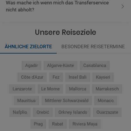
Was mache ich wenn mich das Transferservice
nicht abholt?
Unsere Reiseziele
ÄHNLICHE ZIELORTE
BESONDERE REISETERMINE
Agadir
Algarve-Küste
Casablanca
Côte d'Azur
Fez
Insel Bali
Kayseri
Lanzarote
Le Morne
Mallorca
Marrakesch
Mauritius
Mittlerer Schwarzwald
Monaco
Nafplio
Orebić
Orkney Islands
Ouarzazate
Prag
Rabat
Riviera Maya