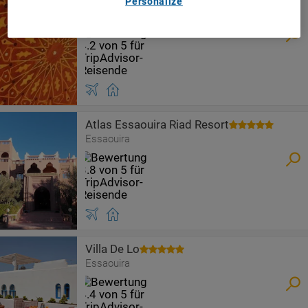
Luxury Riad Mounia
Personalize
Essaouira
Atlas Essaouira Riad Resort
Essaouira
Villa De Lo
Essaouira