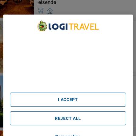
Darzayna
Essaouira
We Care About Your Privacy
We and our partners process data to provide:
Use precise geolocation data. Actively scan device
characteristics for identification. Store and/or access
information on a device. Personalised advertising and
content, advertising and content measurement, audience
research and services development.
List of Partners (vendors)
Essaouira Lodge
Essaouira
I ACCEPT
REJECT ALL