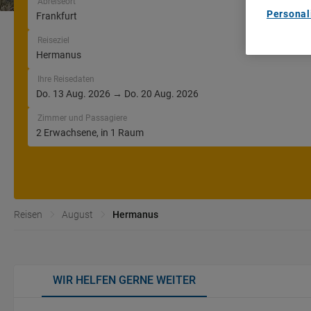
Abreiseort
Personal
Reiseziel
Ihre Reisedaten
Zimmer und Passagiere
Reisen
August
Hermanus
WIR HELFEN GERNE WEITER