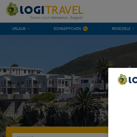
KONTAKT
HÄUFIGE FRAGEN
0298 1909 3897
Reisen nach
Hermanus
|
August
.
URLAUB
SCHNÄPPCHEN
REISEZIELE
We Care A
We and ou
Use precis
and/or acc
content m
List of Pa