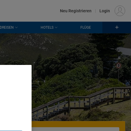
€
Standort
FRANKFURT (FRA)
DE
EUR
Neu Registrieren
|
Login
DREISEN
HOTELS
FLÜGE
. Store
rtising and