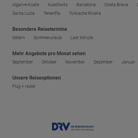
Algarve-Küste
Auschwitz
Barcelona
Costa Brava
Santa Lucia
Teneriffa
Türkische Riviera
Besondere Reisetermine
Ostern
Sommerurlaub
Last Minute
Mehr Angebote pro Monat sehen
September
Oktober
November
Dezember
Januar
Unsere Reiseoptionen
Flug + Hotel