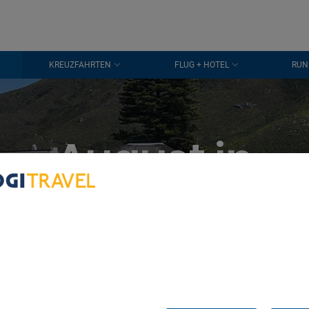
KREUZFAHRTEN
FLUG + HOTEL
RUN
August in
Hermanus
bout Your Privacy
r partners process data to provide:
e geolocation data. Actively scan device characteristics for identification
ess information on a device. Personalised advertising and content, adve
easurement, audience research and services development.
rtners (vendors)