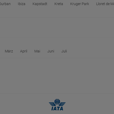
Durban
Ibiza
Kapstadt
Kreta
Kruger Park
Lloret de M
März
April
Mai
Juni
Juli