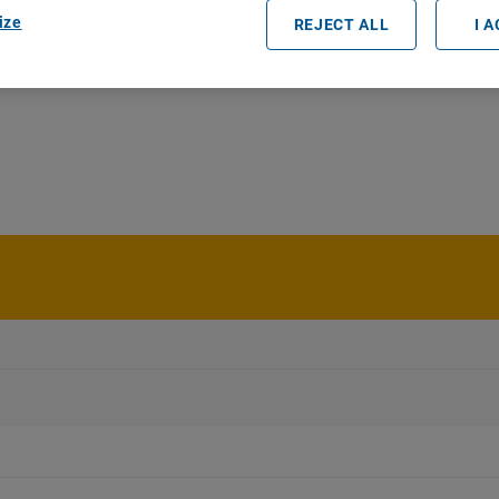
ize
REJECT ALL
I 