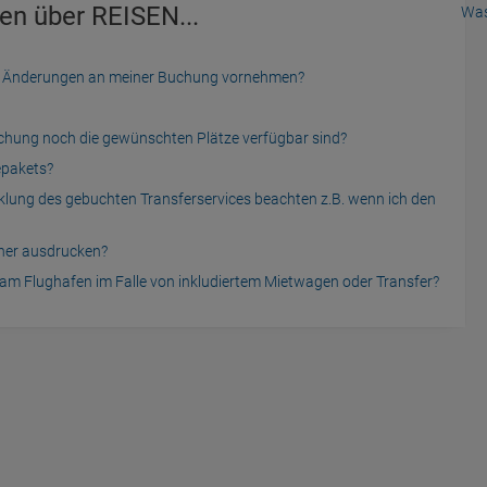
en über REISEN...
Was
der Änderungen an meiner Buchung vornehmen?
uchung noch die gewünschten Plätze verfügbar sind?
epakets?
cklung des gebuchten Transferservices beachten z.B. wenn ich den
cher ausdrucken?
am Flughafen im Falle von inkludiertem Mietwagen oder Transfer?