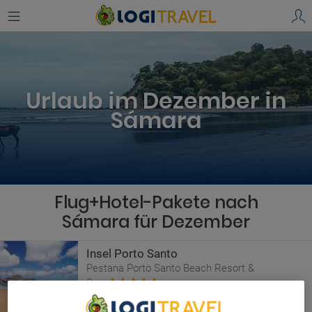
Urlaub im Dezember in
Sámara
Flug+Hotel-Pakete nach
Sámara für Dezember
Insel Porto Santo
Pestana Porto Santo Beach Resort &
Spa