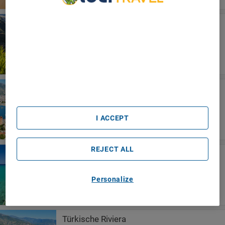
We Care About Your Privacy
Madeira
We and our partners process data to provide:
Pestana Grand Premium Ocean
Use precise geolocation data. Actively scan device
Resort
characteristics for identification. Store and/or access
information on a device. Personalised advertising and
content, advertising and content measurement, audience
research and services development.
List of Partners (vendors)
Alanya
Blue Star Hotel
I ACCEPT
REJECT ALL
Kreta
Irida Hotel Apartments
Personalize
Türkische Riviera