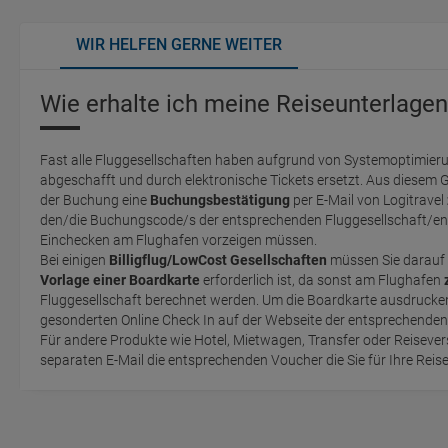
WIR HELFEN GERNE WEITER
Wie erhalte ich meine Reiseunterlagen
Fast alle Fluggesellschaften haben aufgrund von Systemoptimieru
abgeschafft und durch elektronische Tickets ersetzt. Aus diesem 
der Buchung eine
Buchungsbestätigung
per E-Mail von Logitravel
den/die Buchungscode/s der entsprechenden Fluggesellschaft/en 
Einchecken am Flughafen vorzeigen müssen.
Bei einigen
Billigflug/LowCost Gesellschaften
müssen Sie darauf 
Vorlage einer Boardkarte
erforderlich ist, da sonst am Flughafen
Fluggesellschaft berechnet werden. Um die Boardkarte ausdrucken zu können, müssen Sie einen
gesonderten Online Check In auf der Webseite der entsprechende
Für andere Produkte wie Hotel, Mietwagen, Transfer oder Reisevers
separaten E-Mail die entsprechenden Voucher die Sie für Ihre Reis