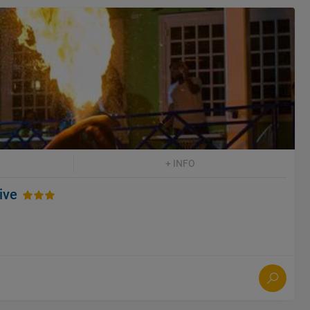
+ INFO
ive