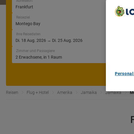
Abreiseort
Reiseziel
We Care A
We and ou
Ihre Reisedaten
Use precis
and/or acc
content m
Zimmer und Passagiere
List of Pa
Personal
Reisen
Flug + Hotel
Amerika
Jamaika
Jamaika
M