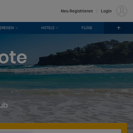
€
Standort
FRANKFURT (FRA)
DE
EUR
Neu Registrieren
|
Login
DREISEN
HOTELS
FLÜGE
ote
aub