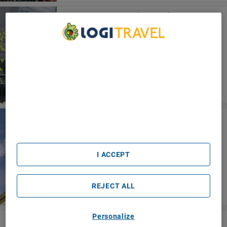
Best Western Premier Hôtel
Aristocrate
Quebec
We Care About Your Privacy
We and our partners process data to provide:
Use precise geolocation data. Actively scan device
characteristics for identification. Store and/or access
information on a device. Personalised advertising and
content, advertising and content measurement, audience
research and services development.
Hôtel Must – Aéroport De Québec Par
List of Partners (vendors)
Jaro
Quebec
I ACCEPT
REJECT ALL
Personalize
Hotel Clarendon