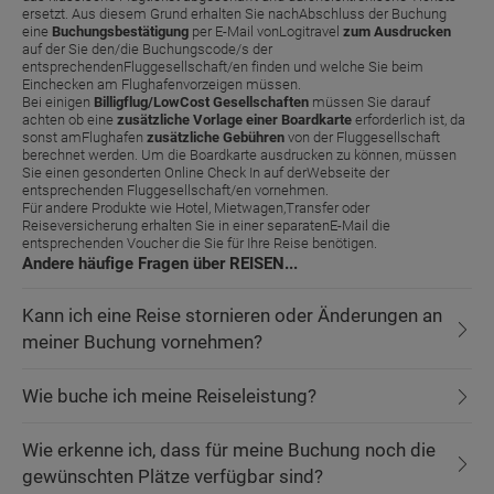
ersetzt. Aus diesem Grund erhalten Sie nachAbschluss der Buchung
eine
Buchungsbestätigung
per E-Mail vonLogitravel
zum Ausdrucken
auf der Sie den/die Buchungscode/s der
entsprechendenFluggesellschaft/en finden und welche Sie beim
Einchecken am Flughafenvorzeigen müssen.
Bei einigen
Billigflug/LowCost Gesellschaften
müssen Sie darauf
achten ob eine
zusätzliche Vorlage einer Boardkarte
erforderlich ist, da
sonst amFlughafen
zusätzliche Gebühren
von der Fluggesellschaft
berechnet werden. Um die Boardkarte ausdrucken zu können, müssen
Sie einen gesonderten Online Check In auf derWebseite der
entsprechenden Fluggesellschaft/en vornehmen.
Für andere Produkte wie Hotel, Mietwagen,Transfer oder
Reiseversicherung erhalten Sie in einer separatenE-Mail die
entsprechenden Voucher die Sie für Ihre Reise benötigen.
Andere häufige Fragen über REISEN...
Kann ich eine Reise stornieren oder Änderungen an
meiner Buchung vornehmen?
Wie buche ich meine Reiseleistung?
Wie erkenne ich, dass für meine Buchung noch die
gewünschten Plätze verfügbar sind?