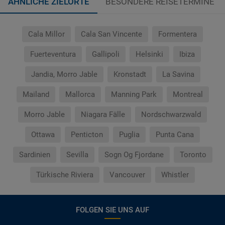
ÄHNLICHE ZIELORTE
BESONDERE REISETERMINE
Cala Millor
Cala San Vincente
Formentera
Fuerteventura
Gallipoli
Helsinki
Ibiza
Jandia, Morro Jable
Kronstadt
La Savina
Mailand
Mallorca
Manning Park
Montreal
Morro Jable
Niagara Fälle
Nordschwarzwald
Ottawa
Penticton
Puglia
Punta Cana
Sardinien
Sevilla
Sogn Og Fjordane
Toronto
Türkische Riviera
Vancouver
Whistler
FOLGEN SIE UNS AUF