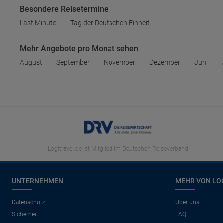
Besondere Reisetermine
Last Minute
Tag der Deutschen Einheit
Mehr Angebote pro Monat sehen
August
September
November
Dezember
Juni
Logitravel.de ist Mitglied im Deutschen Reiseverband
UNTERNEHMEN
MEHR VON LO
Datenschutz
Über uns
Sicherheit
FAQ