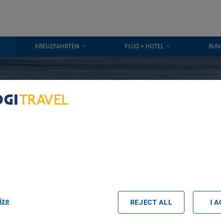
KREUZFAHRTEN
FLUG + HOTEL
RUN
VON 01. BIS 31. OKTOBER
laub im Oktober
bout Your Privacy
Tadoussac
r partners process data to provide:
e geolocation data. Actively scan device characteristics for identification
ess information on a device. Personalised advertising and content, adve
easurement, audience research and services development.
zum besten Preis
rtners (vendors)
ize
REJECT ALL
I 