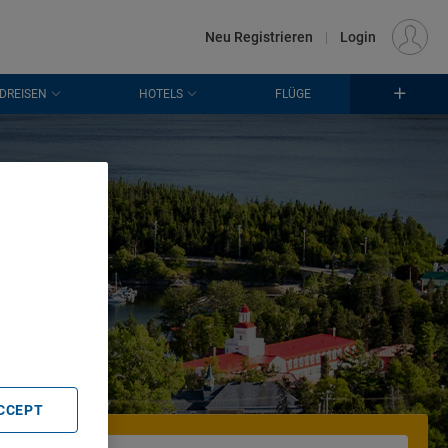
€
Standort
FRANKFURT (FRA)
DE
EUR
Neu Registrieren
|
Login
DREISEN
HOTELS
FLÜGE
 in
. Store
rtising and
ACCEPT