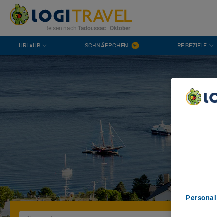
KONTAKT
HÄUFIGE FRAGEN
0298 1909 3897
Reisen nach
Tadoussac
|
Oktober
.
URLAUB
SCHNÄPPCHEN
REISEZIELE
Ur
We Care A
We and ou
Use precis
and/or acc
content m
List of Pa
Personal