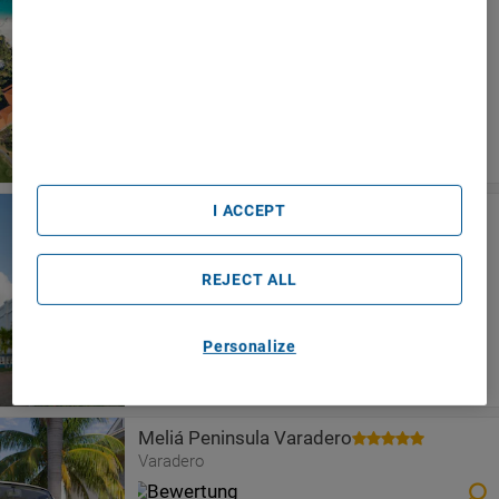
Meliá Las Américas
We and our partners process data to provide:
Varadero
Use precise geolocation data. Actively scan device
characteristics for identification. Store and/or access
information on a device. Personalised advertising and
content, advertising and content measurement, audience
research and services development.
List of Partners (vendors)
I ACCEPT
Resonance Musique Varadero - Adults
Only
Varadero
REJECT ALL
Personalize
Meliá Peninsula Varadero
Varadero