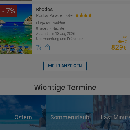
Rhodos
7
Rodos Palace Hotel
Flüge ab Frankfurt
8Tage / 7 Nächte
Abfahrt am 13 aug 2026
ab
Übernachtung und Frühstück
887
€
829
€
MEHR ANZEIGEN
Wichtige Termine
Ostern
Sommerurlaub
Last Minut