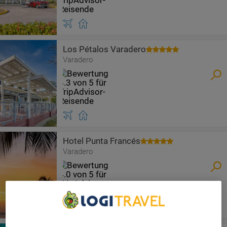
Los Pétalos Varadero
Varadero
Hotel Punta Francés
Varadero
We Care About Your Privacy