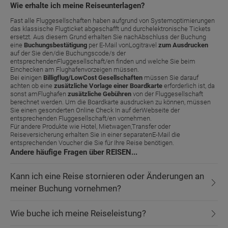
Wie erhalte ich meine Reiseunterlagen?
Fast alle Fluggesellschaften haben aufgrund von Systemoptimierungen
das klassische Flugticket abgeschafft und durchelektronische Tickets
ersetzt. Aus diesem Grund erhalten Sie nachAbschluss der Buchung
eine
Buchungsbestätigung
per E-Mail vonLogitravel
zum Ausdrucken
auf der Sie den/die Buchungscode/s der
entsprechendenFluggesellschaft/en finden und welche Sie beim
Einchecken am Flughafenvorzeigen müssen.
Bei einigen
Billigflug/LowCost Gesellschaften
müssen Sie darauf
achten ob eine
zusätzliche Vorlage einer Boardkarte
erforderlich ist, da
sonst amFlughafen
zusätzliche Gebühren
von der Fluggesellschaft
berechnet werden. Um die Boardkarte ausdrucken zu können, müssen
Sie einen gesonderten Online Check In auf derWebseite der
entsprechenden Fluggesellschaft/en vornehmen.
Für andere Produkte wie Hotel, Mietwagen,Transfer oder
Reiseversicherung erhalten Sie in einer separatenE-Mail die
entsprechenden Voucher die Sie für Ihre Reise benötigen.
Andere häufige Fragen über REISEN...
Kann ich eine Reise stornieren oder Änderungen an
meiner Buchung vornehmen?
Wie buche ich meine Reiseleistung?