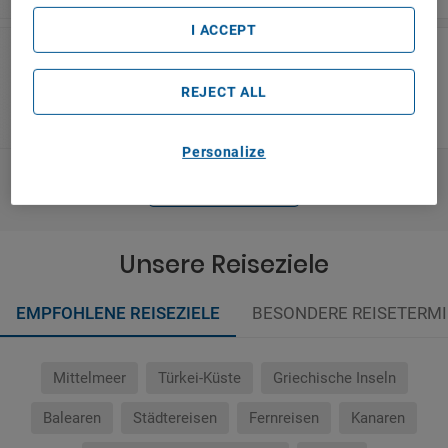
I ACCEPT
Central Jakarta
Lynt Hotel Jakarta
REJECT ALL
Personalize
MEHR ANZEIGEN
Unsere Reiseziele
EMPFOHLENE REISEZIELE
BESONDERE REISETERM
Mittelmeer
Türkei-Küste
Griechische Inseln
Balearen
Städtereisen
Fernreisen
Kanaren