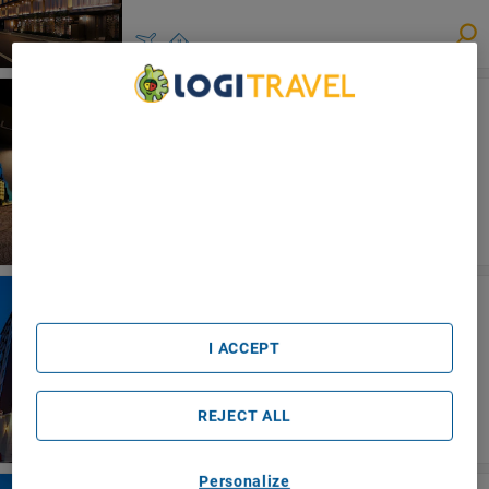
En Hotel Kyoto
Kyoto
We Care About Your Privacy
We and our partners process data to provide:
Use precise geolocation data. Actively scan device
characteristics for identification. Store and/or access
information on a device. Personalised advertising and
content, advertising and content measurement, audience
research and services development.
List of Partners (vendors)
Hotel Gimmond Kyoto
Kyoto
I ACCEPT
REJECT ALL
Personalize