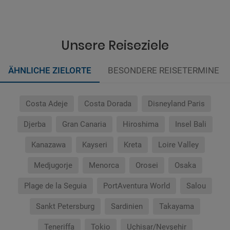
Unsere Reiseziele
ÄHNLICHE ZIELORTE
BESONDERE REISETERMINE
Costa Adeje
Costa Dorada
Disneyland Paris
Djerba
Gran Canaria
Hiroshima
Insel Bali
Kanazawa
Kayseri
Kreta
Loire Valley
Medjugorje
Menorca
Orosei
Osaka
Plage de la Seguia
PortAventura World
Salou
Sankt Petersburg
Sardinien
Takayama
Teneriffa
Tokio
Uçhisar/Nevşehir