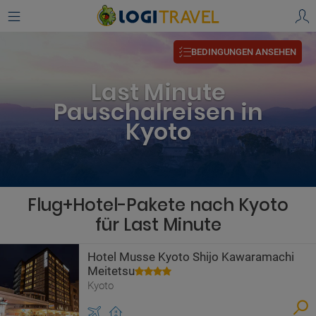
BEDINGUNGEN ANSEHEN
Last Minute
Pauschalreisen in
Kyoto
Flug+Hotel-Pakete nach Kyoto
für Last Minute
Hotel Musse Kyoto Shijo Kawaramachi
Meitetsu
Kyoto