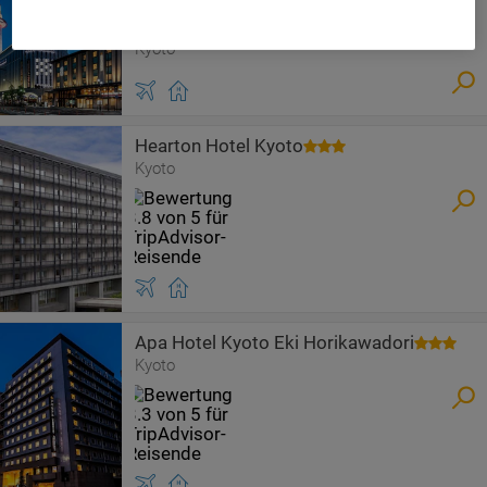
Daiwa Roynet Hotel Kyoto Ekimae
Premier
Kyoto
Hearton Hotel Kyoto
Kyoto
Apa Hotel Kyoto Eki Horikawadori
Kyoto