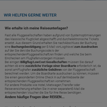
WIR HELFEN GERNE WEITER
Wie erhalte ich meine Reiseunterlagen?
Fast alle Fluggesellschaften haben aufgrund von Systemoptimierungen
das klassische Flugticket abgeschafft und durchelektronische Tickets
ersetzt. Aus diesem Grund erhalten Sie nachAbschluss der Buchung
eine
Buchungsbestätigung
per E-Mail vonLogitravel
zum Ausdrucken
auf der Sie den/die Buchungscode/s der
entsprechendenFluggesellschaft/en finden und welche Sie beim
Einchecken am Flughafenvorzeigen müssen.
Bei einigen
Billigflug/LowCost Gesellschaften
müssen Sie darauf
achten ob eine
zusätzliche Vorlage einer Boardkarte
erforderlich ist, da
sonst amFlughafen
zusätzliche Gebühren
von der Fluggesellschaft
berechnet werden. Um die Boardkarte ausdrucken zu können, müssen
Sie einen gesonderten Online Check In auf derWebseite der
entsprechenden Fluggesellschaft/en vornehmen.
Für andere Produkte wie Hotel, Mietwagen,Transfer oder
Reiseversicherung erhalten Sie in einer separatenE-Mail die
entsprechenden Voucher die Sie für Ihre Reise benötigen.
Andere häufige Fragen über REISEN...