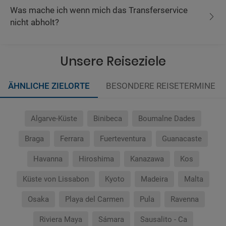
Was mache ich wenn mich das Transferservice
nicht abholt?
Unsere Reiseziele
ÄHNLICHE ZIELORTE
BESONDERE REISETERMINE
Algarve-Küste
Binibeca
Boumalne Dades
Braga
Ferrara
Fuerteventura
Guanacaste
Havanna
Hiroshima
Kanazawa
Kos
Küste von Lissabon
Kyoto
Madeira
Malta
Osaka
Playa del Carmen
Pula
Ravenna
Riviera Maya
Sámara
Sausalito - Ca