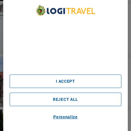
Maison Bruges
Brügge
We Care About Your Privacy
We and our partners process data to provide:
Use precise geolocation data. Actively scan device
characteristics for identification. Store and/or access
information on a device. Personalised advertising and
content, advertising and content measurement, audience
research and services development.
List of Partners (vendors)
Grand Hotel Normandy
Brügge
I ACCEPT
REJECT ALL
Hotel Acacia
Personalize
Brügge