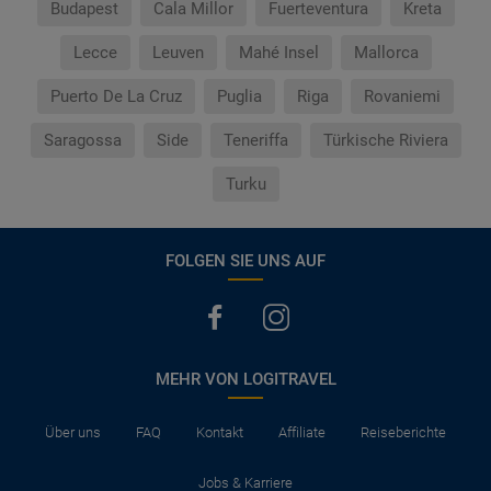
Budapest
Cala Millor
Fuerteventura
Kreta
Lecce
Leuven
Mahé Insel
Mallorca
Puerto De La Cruz
Puglia
Riga
Rovaniemi
Saragossa
Side
Teneriffa
Türkische Riviera
Turku
FOLGEN SIE UNS AUF
MEHR VON LOGITRAVEL
Über uns
FAQ
Kontakt
Affiliate
Reiseberichte
Jobs & Karriere