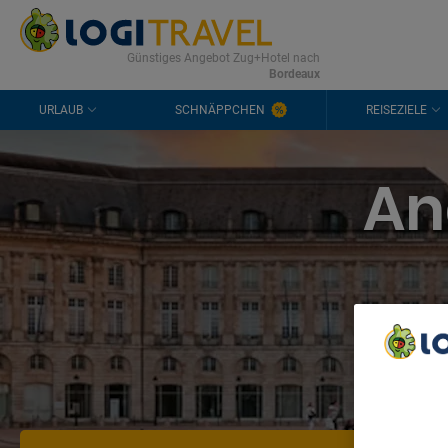
KONTAKT
HÄUFIGE FRAGEN
0298 1909 3897
Günstiges Angebot Zug+Hotel nach
Bordeaux
URLAUB
SCHNÄPPCHEN
REISEZIELE
An
We Care A
We and ou
Use precis
and/or acc