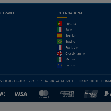
GITRAVEL
INTERNATIONAL
Portugal
Italien
Spanien
Brasilien
Frankreich
Grossbritannien
Mexiko
Europa
794, Blatt 211, Seite 47776 - NIF: B-57288193 - CI. BAL 471
Adresse: Edificio Logitrav