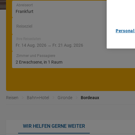
content m
Abreiseort
List of Pa
Reiseziel
Personal
Ihre Reisedaten
Zimmer und Passagiere
Reisen
Bahn+Hotel
Gironde
Bordeaux
WIR HELFEN GERNE WEITER