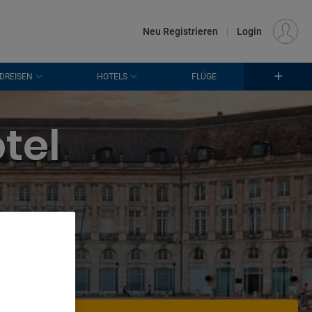
€
Standort
FRANKFURT (FRA)
DE
EUR
Neu Registrieren
|
Login
DREISEN
HOTELS
FLÜGE
tel
e
. Store
rtising and