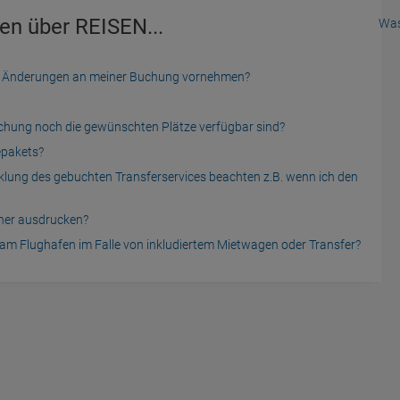
en über REISEN...
Was
der Änderungen an meiner Buchung vornehmen?
uchung noch die gewünschten Plätze verfügbar sind?
epakets?
cklung des gebuchten Transferservices beachten z.B. wenn ich den
cher ausdrucken?
am Flughafen im Falle von inkludiertem Mietwagen oder Transfer?