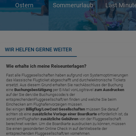
Ostern
Sommerurlaub
Last Minut
WIR HELFEN GERNE WEITER
Wie erhalte ich meine Reiseunterlagen?
Fast alle Fluggesellschaften haben aufgrund von Systemoptimierungen
das klassische Flugticket abgeschafft und durchelektronische Tickets
ersetzt. Aus diesem Grund erhalten Sie nachAbschluss der Buchung
eine
Buchungsbestätigung
per E-Mail vonLogitravel
zum Ausdrucken
auf der Sie den/die Buchungscode/s der
entsprechendenFluggesellschaft/en finden und welche Sie beim
Einchecken am Flughafenvorzeigen müssen.
Bei einigen
Billigflug/LowCost Gesellschaften
müssen Sie darauf
achten ob eine
zusätzliche Vorlage einer Boardkarte
erforderlich ist, da
sonst amFlughafen
zusätzliche Gebühren
von der Fluggesellschaft
berechnet werden. Um die Boardkarte ausdrucken zu können, müssen
Sie einen gesonderten Online Check In auf derWebseite der
entsprechenden Fluggesellschaft/en vornehmen.