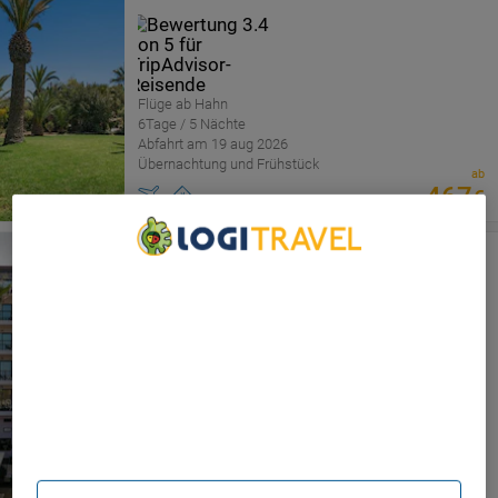
Flüge ab Hahn
6Tage / 5 Nächte
Abfahrt am 19 aug 2026
Übernachtung und Frühstück
ab
467
€
Metaxa Hotel
Iraklio
We Care About Your Privacy
We and our partners process data to provide:
Use precise geolocation data. Actively scan device
characteristics for identification. Store and/or access
information on a device. Personalised advertising and
Flüge ab Hahn
content, advertising and content measurement, audience
research and services development.
6Tage / 5 Nächte
Abfahrt am 19 aug 2026
List of Partners (vendors)
Übernachtung und Frühstück
ab
714
€