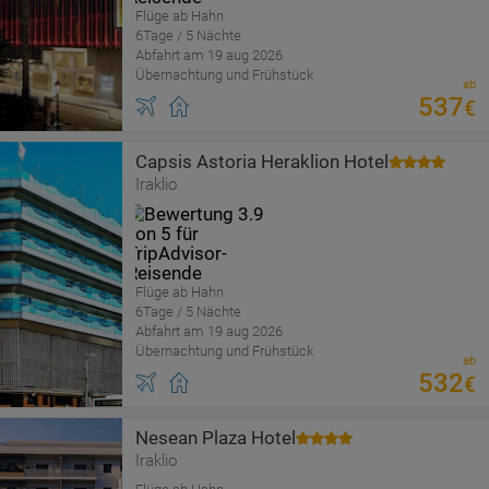
Flüge ab Hahn
6Tage / 5 Nächte
Abfahrt am 19 aug 2026
Übernachtung und Frühstück
ab
537
€
Capsis Astoria Heraklion Hotel
Iraklio
Flüge ab Hahn
6Tage / 5 Nächte
Abfahrt am 19 aug 2026
Übernachtung und Frühstück
ab
532
€
Nesean Plaza Hotel
Iraklio