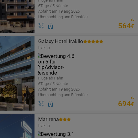
Flüge ab Hahn
6Tage / 5 Nächte
Abfahrt am 19 aug 2026
Übernachtung und Frühstück
ab
564
€
Galaxy Hotel Iraklio
Iraklio
Flüge ab Hahn
6Tage / 5 Nächte
Abfahrt am 19 aug 2026
Übernachtung und Frühstück
ab
694
€
Marirena
Iraklio