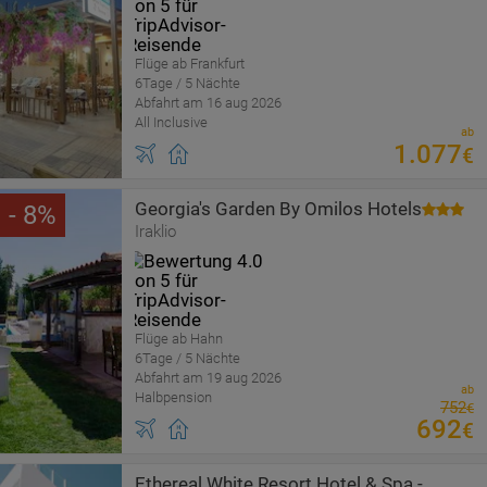
Flüge ab Frankfurt
6Tage / 5 Nächte
Abfahrt am 16 aug 2026
All Inclusive
ab
1
.
077
€
Georgia's Garden By Omilos Hotels
8
Iraklio
Flüge ab Hahn
6Tage / 5 Nächte
Abfahrt am 19 aug 2026
ab
Halbpension
752
€
692
€
Ethereal White Resort Hotel & Spa -