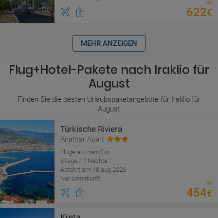
ab
622
€
MEHR ANZEIGEN
Flug+Hotel-Pakete nach Iraklio für
August
Finden Sie die besten Urlaubspaketangebote für Iraklio für
August
Türkische Riviera
Anahtar Apart
Flüge ab Frankfurt
8Tage / 7 Nächte
Abfahrt am 18 aug 2026
Nur Unterkunft
ab
454
€
Kreta