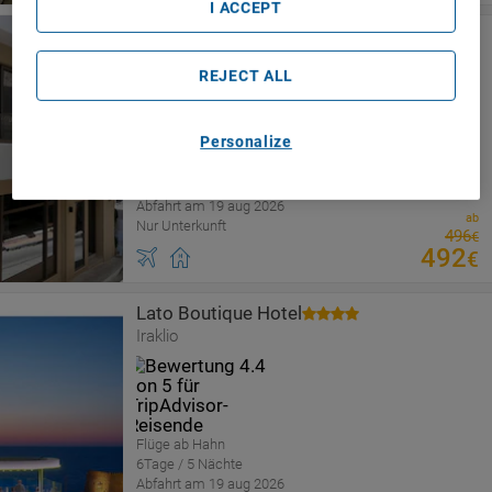
I ACCEPT
Enea City Suites
Iraklio
REJECT ALL
Personalize
Flüge ab Hahn
6Tage / 5 Nächte
Abfahrt am 19 aug 2026
ab
Nur Unterkunft
496
€
492
€
Lato Boutique Hotel
Iraklio
Flüge ab Hahn
6Tage / 5 Nächte
Abfahrt am 19 aug 2026