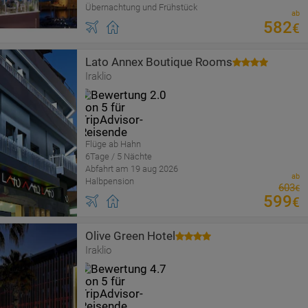
Übernachtung und Frühstück
ab
582
€
Lato Annex Boutique Rooms
Iraklio
Flüge ab Hahn
6Tage / 5 Nächte
Abfahrt am 19 aug 2026
ab
Halbpension
603
€
599
€
Olive Green Hotel
Iraklio