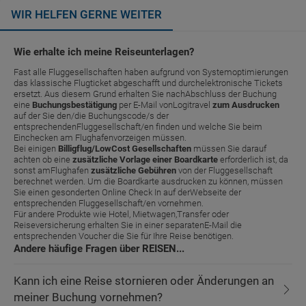
WIR HELFEN GERNE WEITER
Wie erhalte ich meine Reiseunterlagen?
Fast alle Fluggesellschaften haben aufgrund von Systemoptimierungen
das klassische Flugticket abgeschafft und durchelektronische Tickets
ersetzt. Aus diesem Grund erhalten Sie nachAbschluss der Buchung
eine
Buchungsbestätigung
per E-Mail vonLogitravel
zum Ausdrucken
auf der Sie den/die Buchungscode/s der
entsprechendenFluggesellschaft/en finden und welche Sie beim
Einchecken am Flughafenvorzeigen müssen.
Bei einigen
Billigflug/LowCost Gesellschaften
müssen Sie darauf
achten ob eine
zusätzliche Vorlage einer Boardkarte
erforderlich ist, da
sonst amFlughafen
zusätzliche Gebühren
von der Fluggesellschaft
berechnet werden. Um die Boardkarte ausdrucken zu können, müssen
Sie einen gesonderten Online Check In auf derWebseite der
entsprechenden Fluggesellschaft/en vornehmen.
Für andere Produkte wie Hotel, Mietwagen,Transfer oder
Reiseversicherung erhalten Sie in einer separatenE-Mail die
entsprechenden Voucher die Sie für Ihre Reise benötigen.
Andere häufige Fragen über REISEN...
Kann ich eine Reise stornieren oder Änderungen an
meiner Buchung vornehmen?