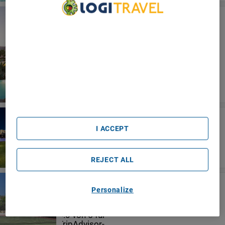
Atrium Palace Thalasso Spa Resort &
Villas
We Care About Your Privacy
Lindos
We and our partners process data to provide:
Use precise geolocation data. Actively scan device
characteristics for identification. Store and/or access
information on a device. Personalised advertising and
content, advertising and content measurement, audience
research and services development.
List of Partners (vendors)
Olive Garden Hotel
Lindos
I ACCEPT
REJECT ALL
Ilyssion Beach Resort
Personalize
Lindos