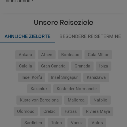
nicht abholt?
Unsere Reiseziele
ÄHNLICHE ZIELORTE
BESONDERE REISETERMINE
Ankara
Athen
Bordeaux
Cala Millor
Calella
Gran Canaria
Granada
Ibiza
Insel Korfu
Insel Singapur
Kanazawa
Kazanluk
Küste der Normandie
Küste von Barcelona
Mallorca
Nafplio
Olomouc
Orebić
Patras
Riviera Maya
Sardinien
Tolon
Vaduz
Volos