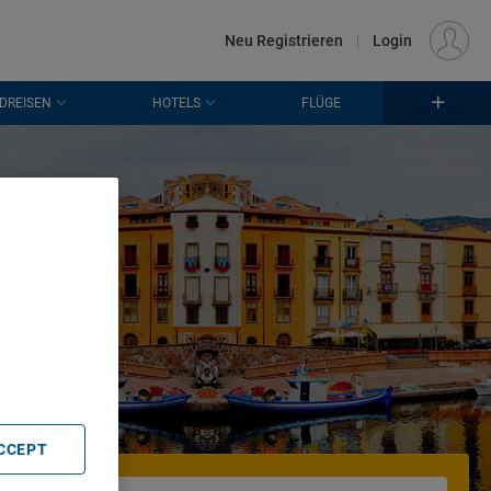
€
Standort
FRANKFURT (FRA)
DE
EUR
Neu Registrieren
|
Login
DREISEN
HOTELS
FLÜGE
ber
o
. Store
rtising and
ACCEPT