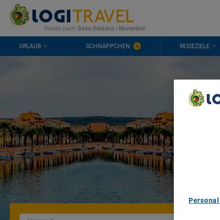
KONTAKT
HÄUFIGE FRAGEN
0298 1909 3897
Reisen nach
Bosa Oristano
|
November
.
URLAUB
SCHNÄPPCHEN
REISEZIELE
Ur
We Care A
We and ou
Use precis
and/or acc
content m
List of Pa
Personal