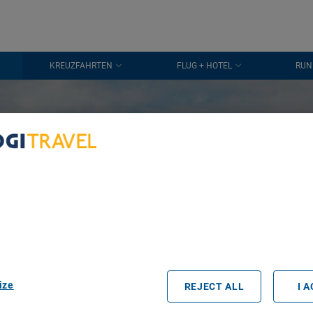
KREUZFAHRTEN
FLUG + HOTEL
RUN
VON 01. BIS 30. NOVEMBER
laub im Novem
in
bout Your Privacy
r partners process data to provide:
Bosa Oristan
e geolocation data. Actively scan device characteristics for identification
ess information on a device. Personalised advertising and content, adve
easurement, audience research and services development.
rtners (vendors)
zum besten Preis
ize
REJECT ALL
I 