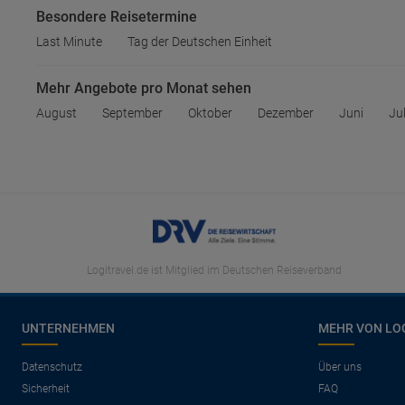
Besondere Reisetermine
Last Minute
Tag der Deutschen Einheit
Mehr Angebote pro Monat sehen
August
September
Oktober
Dezember
Juni
Jul
Logitravel.de ist Mitglied im Deutschen Reiseverband
UNTERNEHMEN
MEHR VON LO
Datenschutz
Über uns
Sicherheit
FAQ