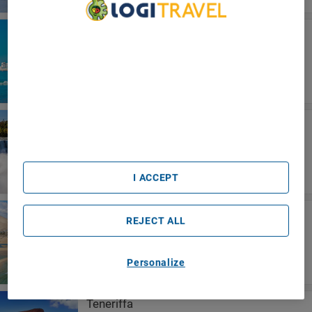
Agadir
We Care About Your Privacy
Caribbean Village Agador - All Inclusive
We and our partners process data to provide:
Use precise geolocation data. Actively scan device
characteristics for identification. Store and/or access
information on a device. Personalised advertising and
content, advertising and content measurement, audience
research and services development.
Niagara Fälle
List of Partners (vendors)
Ramada By Wyndham Niagara
Falls/Fallsview
I ACCEPT
Fuerteventura
REJECT ALL
Iberostar Waves Playa Gaviotas
Personalize
Teneriffa