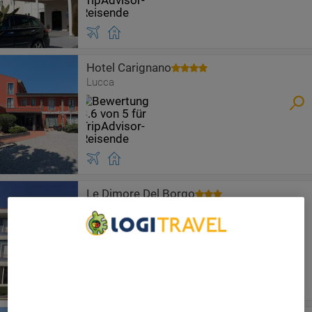
Hotel Carignano
Lucca
Le Dimore Del Borgo
Lucca
We Care About Your Privacy
We and our partners process data to provide:
Use precise geolocation data. Actively scan device
characteristics for identification. Store and/or access
information on a device. Personalised advertising and