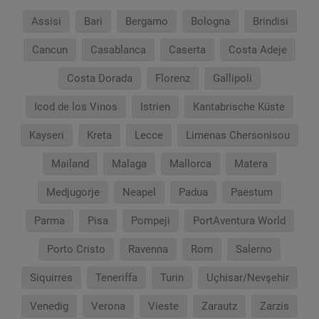
Assisi
Bari
Bergamo
Bologna
Brindisi
Cancun
Casablanca
Caserta
Costa Adeje
Costa Dorada
Florenz
Gallipoli
Icod de los Vinos
Istrien
Kantabrische Küste
Kayseri
Kreta
Lecce
Limenas Chersonisou
Mailand
Malaga
Mallorca
Matera
Medjugorje
Neapel
Padua
Paestum
Parma
Pisa
Pompeji
PortAventura World
Porto Cristo
Ravenna
Rom
Salerno
Siquirres
Teneriffa
Turin
Uçhisar/Nevşehir
Venedig
Verona
Vieste
Zarautz
Zarzis