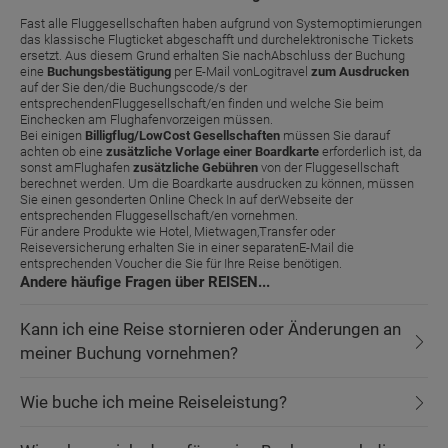
Fast alle Fluggesellschaften haben aufgrund von Systemoptimierungen
das klassische Flugticket abgeschafft und durchelektronische Tickets
ersetzt. Aus diesem Grund erhalten Sie nachAbschluss der Buchung
eine
Buchungsbestätigung
per E-Mail vonLogitravel
zum Ausdrucken
auf der Sie den/die Buchungscode/s der
entsprechendenFluggesellschaft/en finden und welche Sie beim
Einchecken am Flughafenvorzeigen müssen.
Bei einigen
Billigflug/LowCost Gesellschaften
müssen Sie darauf
achten ob eine
zusätzliche Vorlage einer Boardkarte
erforderlich ist, da
sonst amFlughafen
zusätzliche Gebühren
von der Fluggesellschaft
berechnet werden. Um die Boardkarte ausdrucken zu können, müssen
Sie einen gesonderten Online Check In auf derWebseite der
entsprechenden Fluggesellschaft/en vornehmen.
Für andere Produkte wie Hotel, Mietwagen,Transfer oder
Reiseversicherung erhalten Sie in einer separatenE-Mail die
entsprechenden Voucher die Sie für Ihre Reise benötigen.
Andere häufige Fragen über REISEN...
Kann ich eine Reise stornieren oder Änderungen an
meiner Buchung vornehmen?
Wie buche ich meine Reiseleistung?