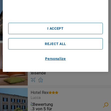
Grand Universe La Residenza
content, advertising and content measurement, audience
research and services development.
Lucca
List of Partners (vendors)
I ACCEPT
REJECT ALL
Hotel La Luna
Lucca
Personalize
Hotel Rex
Lucca